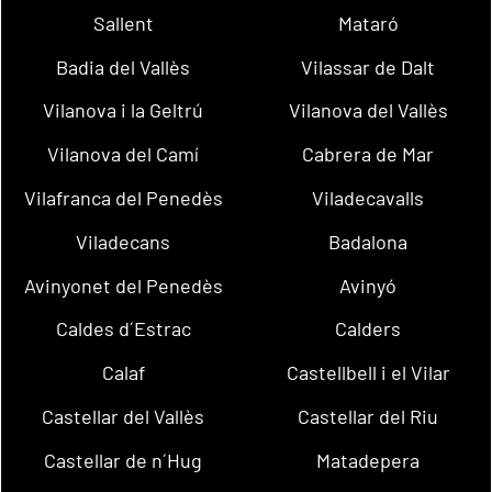
Sallent
Mataró
Badia del Vallès
Vilassar de Dalt
Vilanova i la Geltrú
Vilanova del Vallès
Vilanova del Camí
Cabrera de Mar
Vilafranca del Penedès
Viladecavalls
Viladecans
Badalona
Avinyonet del Penedès
Avinyó
Caldes d´Estrac
Calders
Calaf
Castellbell i el Vilar
Castellar del Vallès
Castellar del Riu
Castellar de n´Hug
Matadepera