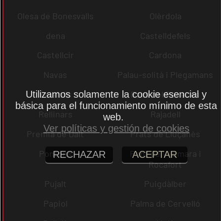
Olesa de Bonesvalls
Olèrdola
dena
Castelldefels
Castellcir
Cardona
Navas
Palau-solità i Plegamans
Utilizamos solamente la cookie esencial y
Palafolls
Pacs del Penedès
básica para el funcionamiento mínimo de esta
Rellinars
Rajadell
web.
Ver políticas y gestión de cookies
Premià de Dalt
Prats de Lluçanès
Pontons
Pont de Vilomara i
RECHAZAR
ACEPTAR
Rocafort
Pujalt
Puigdàlber
Papiol
Palma de Cervelló