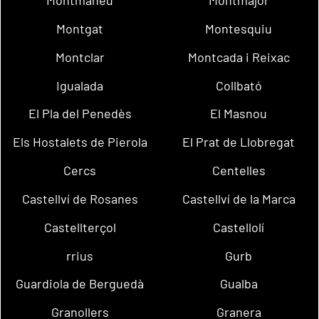
Montmaneu
Montmajor
Montgat
Montesquiu
Montclar
Montcada i Reixac
Igualada
Collbató
El Pla del Penedès
El Masnou
Els Hostalets de Pierola
El Prat de Llobregat
Cercs
Centelles
Castellví de Rosanes
Castellví de la Marca
Castellterçol
Castellolí
rrius
Gurb
Guardiola de Berguedà
Gualba
Granollers
Granera