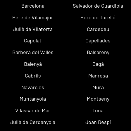
Barcelona
Salvador de Guardiola
Pere de Vilamajor
Pere de Torelló
Julià de Vilatorta
Cardedeu
Capolat
Capellades
Barberà del Vallès
Balsareny
Balenyà
Bagà
Cabrils
Manresa
Navarcles
Mura
Muntanyola
Montseny
Vilassar de Mar
Tona
Julià de Cerdanyola
Joan Despí