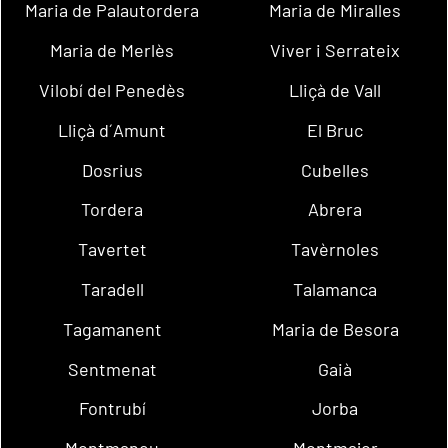
Maria de Palautordera
Maria de Miralles
Maria de Merlès
Viver i Serrateix
Vilobí del Penedès
Lliçà de Vall
Lliçà d´Amunt
El Bruc
Dosrius
Cubelles
Tordera
Abrera
Tavertet
Tavèrnoles
Taradell
Talamanca
Tagamanent
Maria de Besora
Sentmenat
Gaià
Fontrubí
Jorba