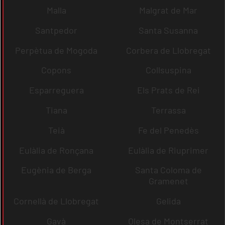
Malla
Malgrat de Mar
Santpedor
Santa Susanna
Perpètua de Mogoda
Corbera de Llobregat
Copons
Collsuspina
Esparreguera
Els Prats de Rei
Tiana
Terrassa
Teià
Fe del Penedès
Eulàlia de Ronçana
Eulàlia de Riuprimer
Eugènia de Berga
Santa Coloma de
Gramenet
Cornellà de Llobregat
Gelida
Gavà
Olesa de Montserrat