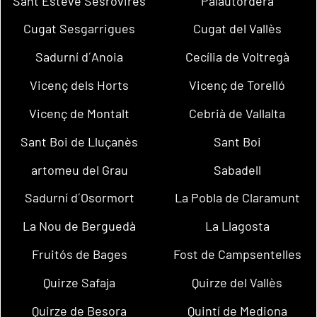
Sant Esteve Sesrovires
Palautordera
Cugat Sesgarrigues
Cugat del Vallès
Sadurní d´Anoia
Cecília de Voltregà
Vicenç dels Horts
Vicenç de Torelló
Vicenç de Montalt
Cebrià de Vallalta
Sant Boi de Lluçanès
Sant Boi
artomeu del Grau
Sabadell
Sadurní d´Osormort
La Pobla de Claramunt
La Nou de Berguedà
La Llagosta
Fruitós de Bages
Fost de Campsentelles
Quirze Safaja
Quirze del Vallès
Quirze de Besora
Quintí de Mediona