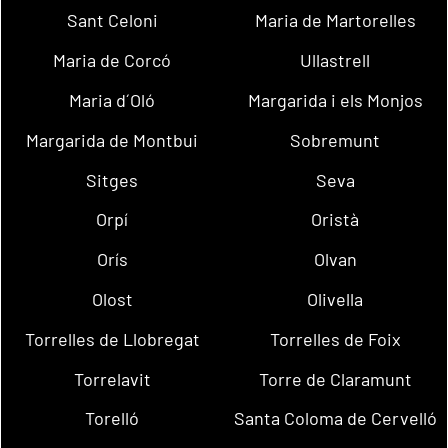
Sant Celoni
Maria de Martorelles
Maria de Corcó
Ullastrell
Maria d´Oló
Margarida i els Monjos
Margarida de Montbui
Sobremunt
Sitges
Seva
Orpí
Oristà
Orís
Olvan
Olost
Olivella
Torrelles de Llobregat
Torrelles de Foix
Torrelavit
Torre de Claramunt
Torelló
Santa Coloma de Cervelló