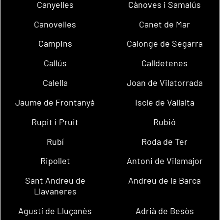
Canyelles
Cànoves i Samalús
Canovelles
Canet de Mar
Campins
Calonge de Segarra
Callús
Calldetenes
Calella
Joan de Vilatorrada
Jaume de Frontanyà
Iscle de Vallalta
Rupit i Pruit
Rubió
Rubí
Roda de Ter
Ripollet
Antoni de Vilamajor
Sant Andreu de
Andreu de la Barca
Llavaneres
Agustí de Lluçanès
Adrià de Besòs