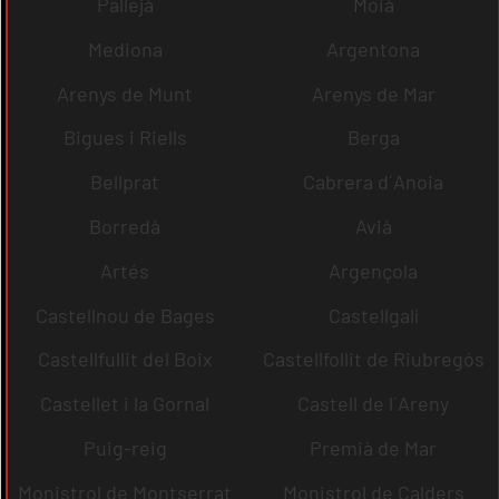
Pallejà
Moià
Mediona
Argentona
Arenys de Munt
Arenys de Mar
Bigues i Riells
Berga
Bellprat
Cabrera d´Anoia
Borredà
Avià
Artés
Argençola
Castellnou de Bages
Castellgalí
Castellfullit del Boix
Castellfollit de Riubregós
Castellet i la Gornal
Castell de l´Areny
Puig-reig
Premià de Mar
Monistrol de Montserrat
Monistrol de Calders