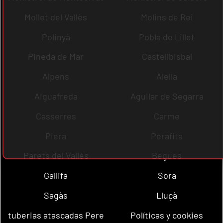
Mollet del Vallès
Molins de Rei
Polinyà
Pobla de Lillet
Pineda de Mar
Castellbisbal
Alpens
Alella
Aiguafreda
Aguilar de Segarra
Casserres
Carme
Piera
Perafita
Parets del Vallès
Begues
Gallifa
Sora
Sagàs
Lluçà
tuberias atascadas Pere
Políticas y cookies