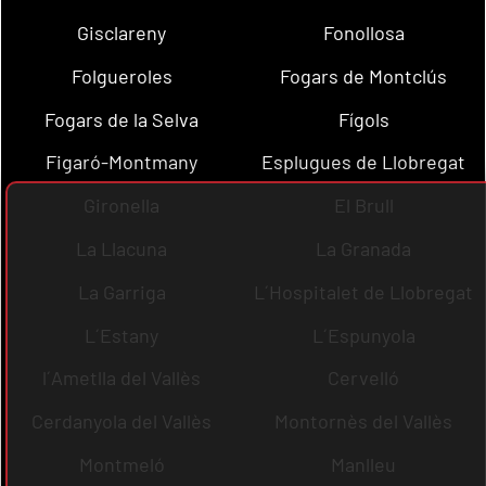
Gisclareny
Fonollosa
Folgueroles
Fogars de Montclús
Fogars de la Selva
Fígols
Figaró-Montmany
Esplugues de Llobregat
Gironella
El Brull
La Llacuna
La Granada
La Garriga
L´Hospitalet de Llobregat
L´Estany
L´Espunyola
l´Ametlla del Vallès
Cervelló
Cerdanyola del Vallès
Montornès del Vallès
Montmeló
Manlleu