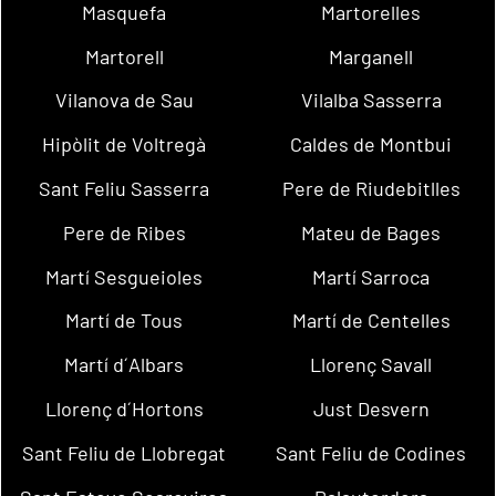
Masquefa
Martorelles
Martorell
Marganell
Vilanova de Sau
Vilalba Sasserra
Hipòlit de Voltregà
Caldes de Montbui
Sant Feliu Sasserra
Pere de Riudebitlles
Pere de Ribes
Mateu de Bages
Martí Sesgueioles
Martí Sarroca
Martí de Tous
Martí de Centelles
Martí d´Albars
Llorenç Savall
Llorenç d´Hortons
Just Desvern
Sant Feliu de Llobregat
Sant Feliu de Codines