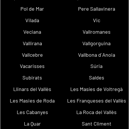
Pol de Mar
Pere Sallavinera
Vilada
Vic
Veciana
Vallromanes
Vallirana
Vallgorguina
Vallcebre
Vallbona d´Anoia
Vacarisses
Súria
Subirats
Saldes
Llinars del Vallès
Les Masíes de Voltregà
Les Masies de Roda
Les Franqueses del Vallès
Les Cabanyes
La Roca del Vallès
La Quar
Sant Climent