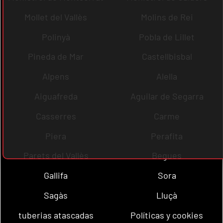
Mollet del Vallès
Molins de Rei
Polinyà
Pobla de Lillet
Pineda de Mar
Castellbisbal
Alpens
Alella
Aiguafreda
Aguilar de Segarra
Casserres
Carme
Piera
Perafita
Parets del Vallès
Begues
Gallifa
Sora
Sagàs
Lluçà
tuberias atascadas
Políticas y cookies