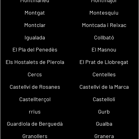
Montmaneu
Montmajor
Montgat
Montesquiu
Montclar
Montcada i Reixac
Igualada
Collbató
El Pla del Penedès
El Masnou
Els Hostalets de Pierola
El Prat de Llobregat
Cercs
Centelles
Castellví de Rosanes
Castellví de la Marca
Castellterçol
Castellolí
rrius
Gurb
Guardiola de Berguedà
Gualba
Granollers
Granera