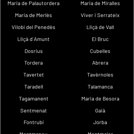
Maria de Palautordera
Maria de Miralles
Maria de Merlès
Viver i Serrateix
Vilobí del Penedès
Lliçà de Vall
Lliçà d´Amunt
El Bruc
Dosrius
Cubelles
Tordera
Abrera
Tavertet
Tavèrnoles
Taradell
Talamanca
Tagamanent
Maria de Besora
Sentmenat
Gaià
Fontrubí
Jorba