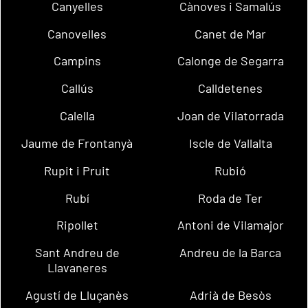
Canyelles
Cànoves i Samalús
Canovelles
Canet de Mar
Campins
Calonge de Segarra
Callús
Calldetenes
Calella
Joan de Vilatorrada
Jaume de Frontanyà
Iscle de Vallalta
Rupit i Pruit
Rubió
Rubí
Roda de Ter
Ripollet
Antoni de Vilamajor
Sant Andreu de
Andreu de la Barca
Llavaneres
Agustí de Lluçanès
Adrià de Besòs