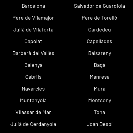
Barcelona
Salvador de Guardiola
Pere de Vilamajor
Pere de Torelló
Julià de Vilatorta
Cardedeu
Capolat
Capellades
Barberà del Vallès
Balsareny
Balenyà
Bagà
Cabrils
Manresa
Navarcles
Mura
Muntanyola
Montseny
Vilassar de Mar
Tona
Julià de Cerdanyola
Joan Despí