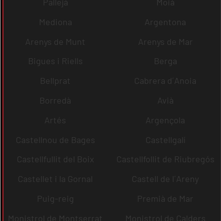
Pallejà
Moià
Mediona
Argentona
Arenys de Munt
Arenys de Mar
Bigues i Riells
Berga
Bellprat
Cabrera d´Anoia
Borredà
Avià
Artés
Argençola
Castellnou de Bages
Castellgalí
Castellfullit del Boix
Castellfollit de Riubregós
Castellet i la Gornal
Castell de l´Areny
Puig-reig
Premià de Mar
Monistrol de Montserrat
Monistrol de Calders