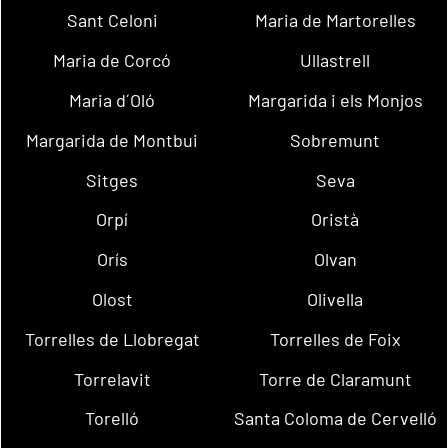
Sant Celoni
Maria de Martorelles
Maria de Corcó
Ullastrell
Maria d´Oló
Margarida i els Monjos
Margarida de Montbui
Sobremunt
Sitges
Seva
Orpí
Oristà
Orís
Olvan
Olost
Olivella
Torrelles de Llobregat
Torrelles de Foix
Torrelavit
Torre de Claramunt
Torelló
Santa Coloma de Cervelló