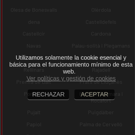
Olesa de Bonesvalls
Olèrdola
dena
Castelldefels
Castellcir
Cardona
Navas
Palau-solità i Plegamans
Utilizamos solamente la cookie esencial y
Palafolls
Pacs del Penedès
básica para el funcionamiento mínimo de esta
Rellinars
Rajadell
web.
Ver políticas y gestión de cookies
Premià de Dalt
Prats de Lluçanès
Pontons
Pont de Vilomara i
RECHAZAR
ACEPTAR
Rocafort
Pujalt
Puigdàlber
Papiol
Palma de Cervelló