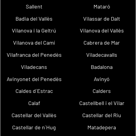
Sallent
Mataró
Badia del Vallès
Vilassar de Dalt
Vilanova i la Geltrú
Vilanova del Vallès
Vilanova del Camí
Cabrera de Mar
Vilafranca del Penedès
Viladecavalls
Viladecans
Badalona
Avinyonet del Penedès
Avinyó
Caldes d´Estrac
Calders
Calaf
Castellbell i el Vilar
Castellar del Vallès
Castellar del Riu
Castellar de n´Hug
Matadepera