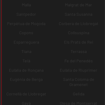
Malla
Malgrat de Mar
Santpedor
Santa Susanna
Perpètua de Mogoda
Corbera de Llobregat
Copons
Collsuspina
Esparreguera
Els Prats de Rei
Tiana
Terrassa
Teià
Fe del Penedès
Eulàlia de Ronçana
Eulàlia de Riuprimer
Eugènia de Berga
Santa Coloma de
Gramenet
Cornellà de Llobregat
Gelida
Gavà
Olesa de Montserrat