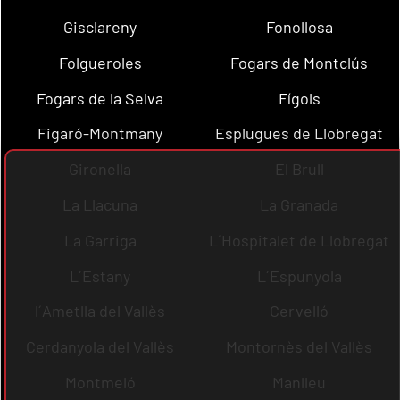
Gisclareny
Fonollosa
Folgueroles
Fogars de Montclús
Fogars de la Selva
Fígols
Figaró-Montmany
Esplugues de Llobregat
Gironella
El Brull
La Llacuna
La Granada
La Garriga
L´Hospitalet de Llobregat
L´Estany
L´Espunyola
l´Ametlla del Vallès
Cervelló
Cerdanyola del Vallès
Montornès del Vallès
Montmeló
Manlleu