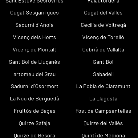
Sant Esteve Sesrovires
Palautordera
Cugat Sesgarrigues
Cugat del Vallès
Sadurní d´Anoia
Cecília de Voltregà
Vicenç dels Horts
Vicenç de Torelló
Vicenç de Montalt
Cebrià de Vallalta
Sant Boi de Lluçanès
Sant Boi
artomeu del Grau
Sabadell
Sadurní d´Osormort
La Pobla de Claramunt
La Nou de Berguedà
La Llagosta
Fruitós de Bages
Fost de Campsentelles
Quirze Safaja
Quirze del Vallès
Quirze de Besora
Quintí de Mediona