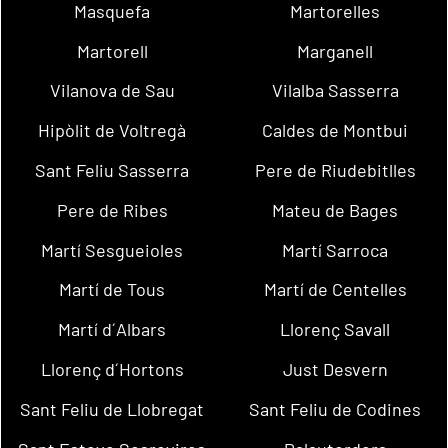
Masquefa
Martorelles
Martorell
Marganell
Vilanova de Sau
Vilalba Sasserra
Hipòlit de Voltregà
Caldes de Montbui
Sant Feliu Sasserra
Pere de Riudebitlles
Pere de Ribes
Mateu de Bages
Martí Sesgueioles
Martí Sarroca
Martí de Tous
Martí de Centelles
Martí d´Albars
Llorenç Savall
Llorenç d´Hortons
Just Desvern
Sant Feliu de Llobregat
Sant Feliu de Codines