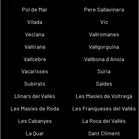
Pol de Mar
Pere Sallavinera
Vilada
Vic
Veciana
Vallromanes
Vallirana
Vallgorguina
Vallcebre
Vallbona d´Anoia
Vacarisses
Súria
Subirats
Saldes
Llinars del Vallès
Les Masíes de Voltregà
Les Masies de Roda
Les Franqueses del Vallès
Les Cabanyes
La Roca del Vallès
La Quar
Sant Climent