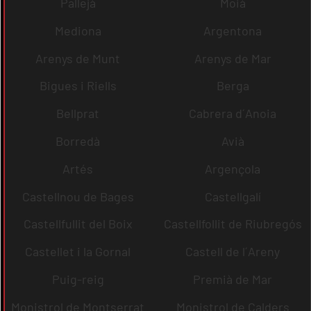
Pallejà
Moià
Mediona
Argentona
Arenys de Munt
Arenys de Mar
Bigues i Riells
Berga
Bellprat
Cabrera d´Anoia
Borredà
Avià
Artés
Argençola
Castellnou de Bages
Castellgalí
Castellfullit del Boix
Castellfollit de Riubregós
Castellet i la Gornal
Castell de l´Areny
Puig-reig
Premià de Mar
Monistrol de Montserrat
Monistrol de Calders