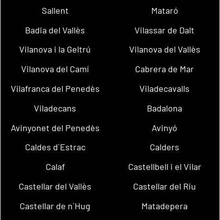
Sallent
Mataró
Badia del Vallès
Vilassar de Dalt
Vilanova i la Geltrú
Vilanova del Vallès
Vilanova del Camí
Cabrera de Mar
Vilafranca del Penedès
Viladecavalls
Viladecans
Badalona
Avinyonet del Penedès
Avinyó
Caldes d´Estrac
Calders
Calaf
Castellbell i el Vilar
Castellar del Vallès
Castellar del Riu
Castellar de n´Hug
Matadepera