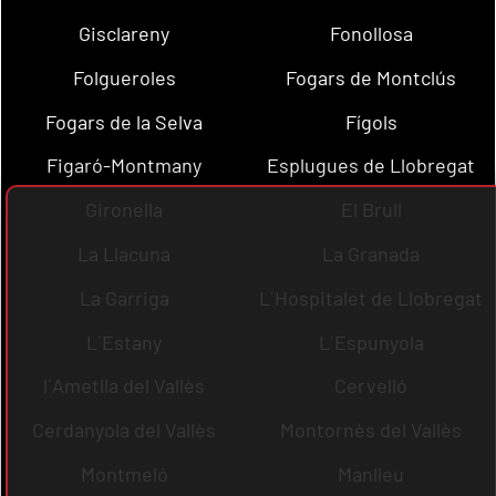
Gisclareny
Fonollosa
Folgueroles
Fogars de Montclús
Fogars de la Selva
Fígols
Figaró-Montmany
Esplugues de Llobregat
Gironella
El Brull
La Llacuna
La Granada
La Garriga
L´Hospitalet de Llobregat
L´Estany
L´Espunyola
l´Ametlla del Vallès
Cervelló
Cerdanyola del Vallès
Montornès del Vallès
Montmeló
Manlleu