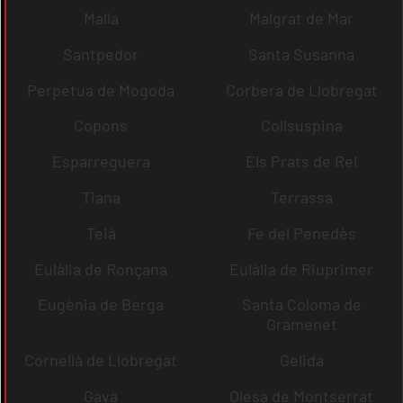
Malla
Malgrat de Mar
Santpedor
Santa Susanna
Perpètua de Mogoda
Corbera de Llobregat
Copons
Collsuspina
Esparreguera
Els Prats de Rei
Tiana
Terrassa
Teià
Fe del Penedès
Eulàlia de Ronçana
Eulàlia de Riuprimer
Eugènia de Berga
Santa Coloma de
Gramenet
Cornellà de Llobregat
Gelida
Gavà
Olesa de Montserrat