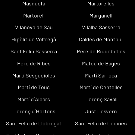
Masquefa
Martorelles
Martorell
Marganell
Vilanova de Sau
Vilalba Sasserra
Hipòlit de Voltregà
Caldes de Montbui
Sant Feliu Sasserra
Pere de Riudebitlles
Pere de Ribes
Mateu de Bages
Martí Sesgueioles
Martí Sarroca
Martí de Tous
Martí de Centelles
Martí d´Albars
Llorenç Savall
Llorenç d´Hortons
Just Desvern
Sant Feliu de Llobregat
Sant Feliu de Codines