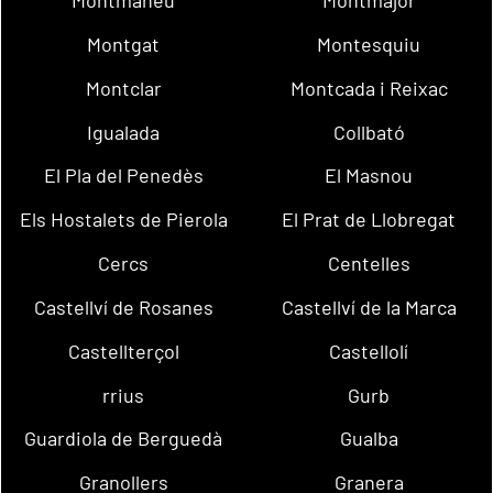
Montmaneu
Montmajor
Montgat
Montesquiu
Montclar
Montcada i Reixac
Igualada
Collbató
El Pla del Penedès
El Masnou
Els Hostalets de Pierola
El Prat de Llobregat
Cercs
Centelles
Castellví de Rosanes
Castellví de la Marca
Castellterçol
Castellolí
rrius
Gurb
Guardiola de Berguedà
Gualba
Granollers
Granera