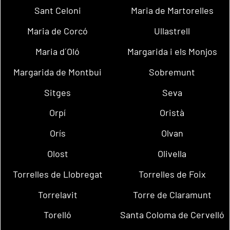
Sant Celoni
Maria de Martorelles
Maria de Corcó
Ullastrell
Maria d´Oló
Margarida i els Monjos
Margarida de Montbui
Sobremunt
Sitges
Seva
Orpí
Oristà
Orís
Olvan
Olost
Olivella
Torrelles de Llobregat
Torrelles de Foix
Torrelavit
Torre de Claramunt
Torelló
Santa Coloma de Cervelló