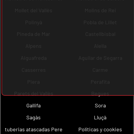
Mollet del Vallès
Molins de Rei
Polinyà
Pobla de Lillet
Pineda de Mar
Castellbisbal
Alpens
Alella
Aiguafreda
Aguilar de Segarra
Casserres
Carme
Piera
Perafita
Parets del Vallès
Begues
Gallifa
Sora
Sagàs
Lluçà
tuberias atascadas Pere
Políticas y cookies