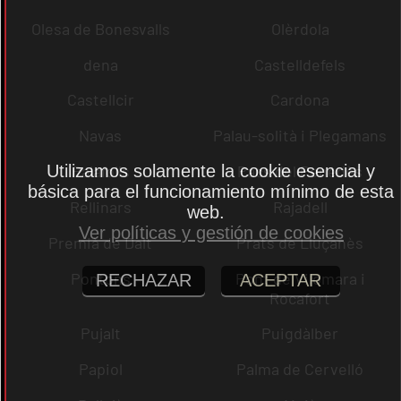
Olesa de Bonesvalls
Olèrdola
dena
Castelldefels
Castellcir
Cardona
Navas
Palau-solità i Plegamans
Utilizamos solamente la cookie esencial y
Palafolls
Pacs del Penedès
básica para el funcionamiento mínimo de esta
Rellinars
Rajadell
web.
Ver políticas y gestión de cookies
Premià de Dalt
Prats de Lluçanès
Pontons
Pont de Vilomara i
RECHAZAR
ACEPTAR
Rocafort
Pujalt
Puigdàlber
Papiol
Palma de Cervelló