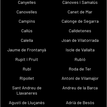
Canyelles
Cànoves i Samalús
Canovelles
Canet de Mar
Campins
Calonge de Segarra
Callús
Calldetenes
Calella
Joan de Vilatorrada
Jaume de Frontanyà
Iscle de Vallalta
Rupit i Pruit
Rubió
Rubí
Roda de Ter
Ripollet
Antoni de Vilamajor
Sant Andreu de
Andreu de la Barca
Llavaneres
Agustí de Lluçanès
Adrià de Besòs