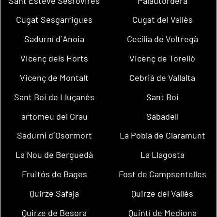
Sant Esteve Sesrovires
Palautordera
Cugat Sesgarrigues
Cugat del Vallès
Sadurní d´Anoia
Cecília de Voltregà
Vicenç dels Horts
Vicenç de Torelló
Vicenç de Montalt
Cebrià de Vallalta
Sant Boi de Lluçanès
Sant Boi
artomeu del Grau
Sabadell
Sadurní d´Osormort
La Pobla de Claramunt
La Nou de Berguedà
La Llagosta
Fruitós de Bages
Fost de Campsentelles
Quirze Safaja
Quirze del Vallès
Quirze de Besora
Quintí de Mediona