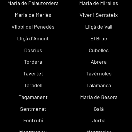
Maria de Palautordera
Maria de Miralles
Maria de Merlès
Viver i Serrateix
Vilobí del Penedès
Lliçà de Vall
Lliçà d´Amunt
El Bruc
Dosrius
Cubelles
Tordera
Abrera
Tavertet
Tavèrnoles
Taradell
Talamanca
Tagamanent
Maria de Besora
Sentmenat
Gaià
Fontrubí
Jorba