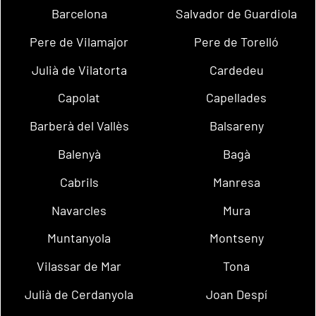
Barcelona
Salvador de Guardiola
Pere de Vilamajor
Pere de Torelló
Julià de Vilatorta
Cardedeu
Capolat
Capellades
Barberà del Vallès
Balsareny
Balenyà
Bagà
Cabrils
Manresa
Navarcles
Mura
Muntanyola
Montseny
Vilassar de Mar
Tona
Julià de Cerdanyola
Joan Despí