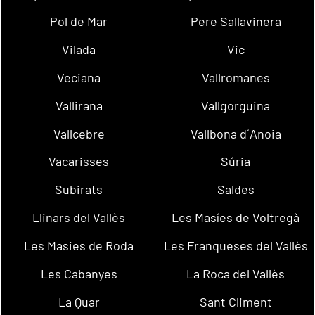
Pol de Mar
Pere Sallavinera
Vilada
Vic
Veciana
Vallromanes
Vallirana
Vallgorguina
Vallcebre
Vallbona d´Anoia
Vacarisses
Súria
Subirats
Saldes
Llinars del Vallès
Les Masíes de Voltregà
Les Masies de Roda
Les Franqueses del Vallès
Les Cabanyes
La Roca del Vallès
La Quar
Sant Climent