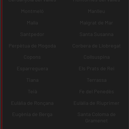
Montmeló
Manlleu
Malla
Malgrat de Mar
Santpedor
Santa Susanna
Perpètua de Mogoda
Corbera de Llobregat
Copons
Collsuspina
Esparreguera
Els Prats de Rei
Tiana
Terrassa
Teià
Fe del Penedès
Eulàlia de Ronçana
Eulàlia de Riuprimer
Eugènia de Berga
Santa Coloma de
Gramenet