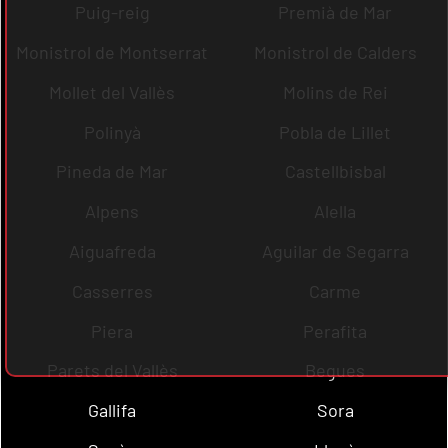
Puig-reig
Premià de Mar
Monistrol de Montserrat
Monistrol de Calders
Mollet del Vallès
Molins de Rei
Polinyà
Pobla de Lillet
Pineda de Mar
Castellbisbal
Alpens
Alella
Aiguafreda
Aguilar de Segarra
Casserres
Carme
Piera
Perafita
Parets del Vallès
Begues
Gallifa
Sora