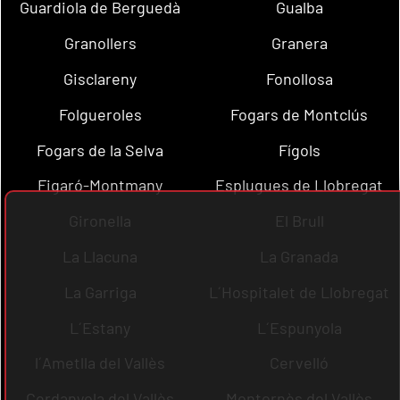
Guardiola de Berguedà
Gualba
Granollers
Granera
Gisclareny
Fonollosa
Folgueroles
Fogars de Montclús
Fogars de la Selva
Fígols
Figaró-Montmany
Esplugues de Llobregat
Gironella
El Brull
La Llacuna
La Granada
La Garriga
L´Hospitalet de Llobregat
L´Estany
L´Espunyola
l´Ametlla del Vallès
Cervelló
Cerdanyola del Vallès
Montornès del Vallès