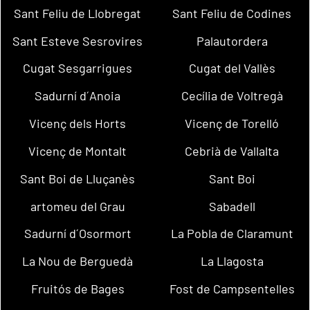
Sant Feliu de Llobregat
Sant Feliu de Codines
Sant Esteve Sesrovires
Palautordera
Cugat Sesgarrigues
Cugat del Vallès
Sadurní d´Anoia
Cecília de Voltregà
Vicenç dels Horts
Vicenç de Torelló
Vicenç de Montalt
Cebrià de Vallalta
Sant Boi de Lluçanès
Sant Boi
artomeu del Grau
Sabadell
Sadurní d´Osormort
La Pobla de Claramunt
La Nou de Berguedà
La Llagosta
Fruitós de Bages
Fost de Campsentelles