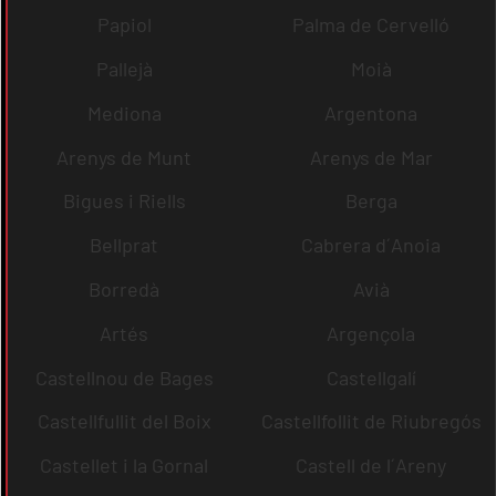
Papiol
Palma de Cervelló
Pallejà
Moià
Mediona
Argentona
Arenys de Munt
Arenys de Mar
Bigues i Riells
Berga
Bellprat
Cabrera d´Anoia
Borredà
Avià
Artés
Argençola
Castellnou de Bages
Castellgalí
Castellfullit del Boix
Castellfollit de Riubregós
Castellet i la Gornal
Castell de l´Areny