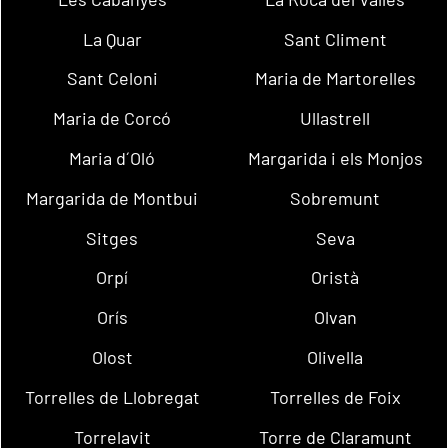
La Quar
Sant Climent
Sant Celoni
Maria de Martorelles
Maria de Corcó
Ullastrell
Maria d´Oló
Margarida i els Monjos
Margarida de Montbui
Sobremunt
Sitges
Seva
Orpí
Oristà
Orís
Olvan
Olost
Olivella
Torrelles de Llobregat
Torrelles de Foix
Torrelavit
Torre de Claramunt