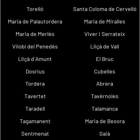
Torelló
Santa Coloma de Cervelló
Maria de Palautordera
Maria de Miralles
Maria de Merlès
Viver i Serrateix
Vilobí del Penedès
Lliçà de Vall
Lliçà d´Amunt
El Bruc
Dosrius
Cubelles
Tordera
Abrera
Tavertet
Tavèrnoles
Taradell
Talamanca
Tagamanent
Maria de Besora
Sentmenat
Gaià