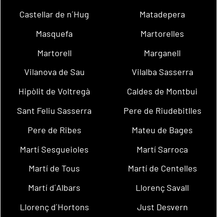
Castellar de n´Hug
Matadepera
Masquefa
Martorelles
Martorell
Marganell
Vilanova de Sau
Vilalba Sasserra
Hipòlit de Voltregà
Caldes de Montbui
Sant Feliu Sasserra
Pere de Riudebitlles
Pere de Ribes
Mateu de Bages
Martí Sesgueioles
Martí Sarroca
Martí de Tous
Martí de Centelles
Martí d´Albars
Llorenç Savall
Llorenç d´Hortons
Just Desvern