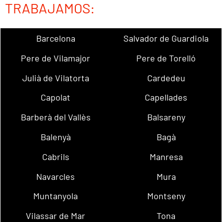
TRABAJAMOS:
Barcelona
Salvador de Guardiola
Pere de Vilamajor
Pere de Torelló
Julià de Vilatorta
Cardedeu
Capolat
Capellades
Barberà del Vallès
Balsareny
Balenyà
Bagà
Cabrils
Manresa
Navarcles
Mura
Muntanyola
Montseny
Vilassar de Mar
Tona