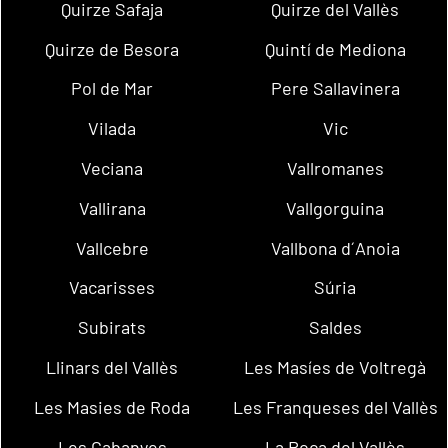
Quirze Safaja
Quirze del Vallès
Quirze de Besora
Quintí de Mediona
Pol de Mar
Pere Sallavinera
Vilada
Vic
Veciana
Vallromanes
Vallirana
Vallgorguina
Vallcebre
Vallbona d´Anoia
Vacarisses
Súria
Subirats
Saldes
Llinars del Vallès
Les Masíes de Voltregà
Les Masies de Roda
Les Franqueses del Vallès
Les Cabanyes
La Roca del Vallès