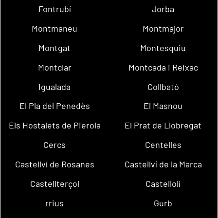
Fontrubí
Jorba
Montmaneu
Montmajor
Montgat
Montesquiu
Montclar
Montcada i Reixac
Igualada
Collbató
El Pla del Penedès
El Masnou
Els Hostalets de Pierola
El Prat de Llobregat
Cercs
Centelles
Castellví de Rosanes
Castellví de la Marca
Castellterçol
Castellolí
rrius
Gurb