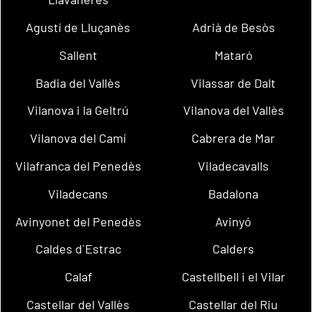
Agustí de Lluçanès
Adrià de Besòs
Sallent
Mataró
Badia del Vallès
Vilassar de Dalt
Vilanova i la Geltrú
Vilanova del Vallès
Vilanova del Camí
Cabrera de Mar
Vilafranca del Penedès
Viladecavalls
Viladecans
Badalona
Avinyonet del Penedès
Avinyó
Caldes d´Estrac
Calders
Calaf
Castellbell i el Vilar
Castellar del Vallès
Castellar del Riu