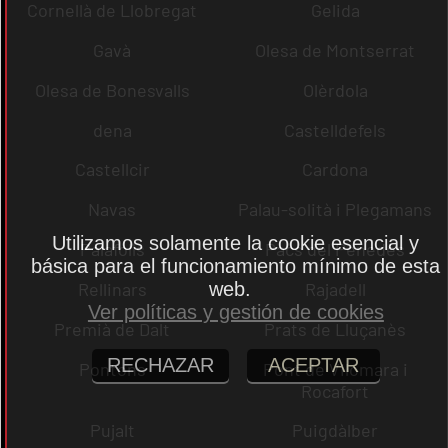
Cornellà de Llobregat
Gelida
Gavà
Olesa de Montserrat
Olesa de Bonesvalls
Olèrdola
dena
Castelldefels
Castellcir
Cardona
Navas
Palau-solità i Plegamans
Utilizamos solamente la cookie esencial y
Palafolls
Pacs del Penedès
básica para el funcionamiento mínimo de esta
web.
Rellinars
Rajadell
Ver políticas y gestión de cookies
Premià de Dalt
Prats de Lluçanès
RECHAZAR
ACEPTAR
Pontons
Pont de Vilomara i
Rocafort
Pujalt
Puigdàlber