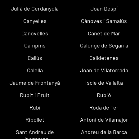
Julià de Cerdanyola
Joan Despí
Canyelles
Cànoves i Samalús
Canovelles
Canet de Mar
Campins
Calonge de Segarra
Callús
Calldetenes
Calella
Joan de Vilatorrada
Jaume de Frontanyà
Iscle de Vallalta
Rupit i Pruit
Rubió
Rubí
Roda de Ter
Ripollet
Antoni de Vilamajor
Sant Andreu de
Andreu de la Barca
Llavaneres