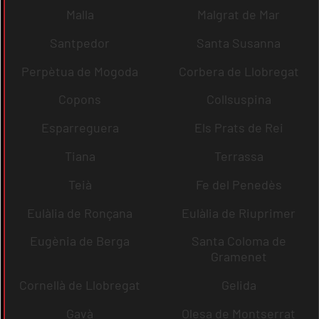
Malla
Malgrat de Mar
Santpedor
Santa Susanna
Perpètua de Mogoda
Corbera de Llobregat
Copons
Collsuspina
Esparreguera
Els Prats de Rei
Tiana
Terrassa
Teià
Fe del Penedès
Eulàlia de Ronçana
Eulàlia de Riuprimer
Eugènia de Berga
Santa Coloma de
Gramenet
Cornellà de Llobregat
Gelida
Gavà
Olesa de Montserrat