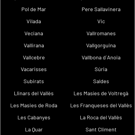
Pol de Mar
Pere Sallavinera
Vilada
Vic
Veciana
Vallromanes
Vallirana
Vallgorguina
Vallcebre
Vallbona d´Anoia
Vacarisses
Súria
Subirats
Saldes
Llinars del Vallès
Les Masíes de Voltregà
Les Masies de Roda
Les Franqueses del Vallès
Les Cabanyes
La Roca del Vallès
La Quar
Sant Climent