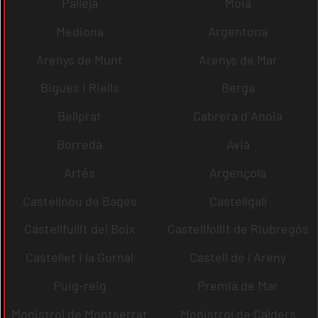
Pallejà
Moià
Mediona
Argentona
Arenys de Munt
Arenys de Mar
Bigues i Riells
Berga
Bellprat
Cabrera d´Anoia
Borredà
Avià
Artés
Argençola
Castellnou de Bages
Castellgalí
Castellfullit del Boix
Castellfollit de Riubregós
Castellet i la Gornal
Castell de l´Areny
Puig-reig
Premià de Mar
Monistrol de Montserrat
Monistrol de Calders