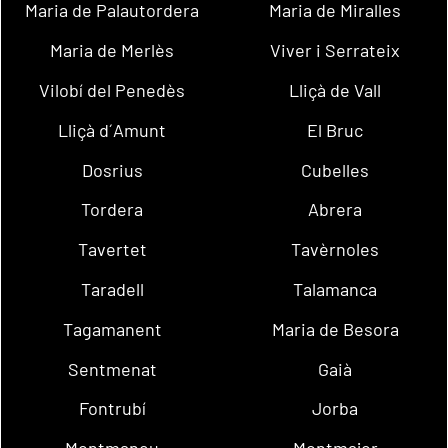
Maria de Palautordera
Maria de Miralles
Maria de Merlès
Viver i Serrateix
Vilobí del Penedès
Lliçà de Vall
Lliçà d´Amunt
El Bruc
Dosrius
Cubelles
Tordera
Abrera
Tavertet
Tavèrnoles
Taradell
Talamanca
Tagamanent
Maria de Besora
Sentmenat
Gaià
Fontrubí
Jorba