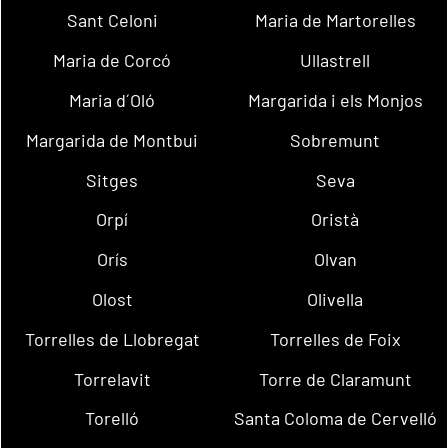
Sant Celoni
Maria de Martorelles
Maria de Corcó
Ullastrell
Maria d´Oló
Margarida i els Monjos
Margarida de Montbui
Sobremunt
Sitges
Seva
Orpí
Oristà
Orís
Olvan
Olost
Olivella
Torrelles de Llobregat
Torrelles de Foix
Torrelavit
Torre de Claramunt
Torelló
Santa Coloma de Cervelló