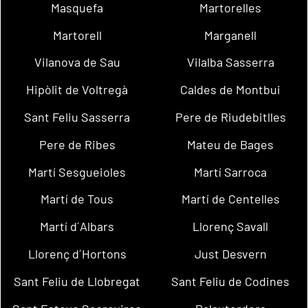
Masquefa
Martorelles
Martorell
Marganell
Vilanova de Sau
Vilalba Sasserra
Hipòlit de Voltregà
Caldes de Montbui
Sant Feliu Sasserra
Pere de Riudebitlles
Pere de Ribes
Mateu de Bages
Martí Sesgueioles
Martí Sarroca
Martí de Tous
Martí de Centelles
Martí d´Albars
Llorenç Savall
Llorenç d´Hortons
Just Desvern
Sant Feliu de Llobregat
Sant Feliu de Codines