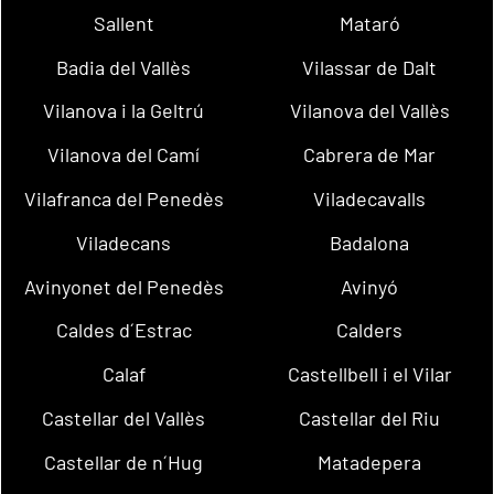
Sallent
Mataró
Badia del Vallès
Vilassar de Dalt
Vilanova i la Geltrú
Vilanova del Vallès
Vilanova del Camí
Cabrera de Mar
Vilafranca del Penedès
Viladecavalls
Viladecans
Badalona
Avinyonet del Penedès
Avinyó
Caldes d´Estrac
Calders
Calaf
Castellbell i el Vilar
Castellar del Vallès
Castellar del Riu
Castellar de n´Hug
Matadepera