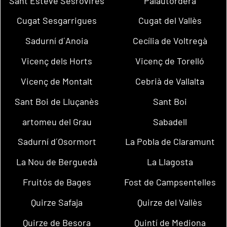
Sant Esteve Sesrovires
Palautordera
Cugat Sesgarrigues
Cugat del Vallès
Sadurní d´Anoia
Cecília de Voltregà
Vicenç dels Horts
Vicenç de Torelló
Vicenç de Montalt
Cebrià de Vallalta
Sant Boi de Lluçanès
Sant Boi
artomeu del Grau
Sabadell
Sadurní d´Osormort
La Pobla de Claramunt
La Nou de Berguedà
La Llagosta
Fruitós de Bages
Fost de Campsentelles
Quirze Safaja
Quirze del Vallès
Quirze de Besora
Quintí de Mediona