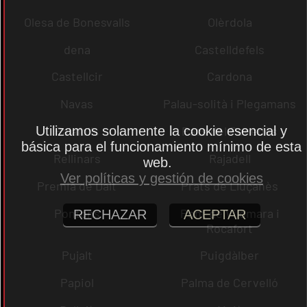
Olesa de Bonesvalls
Olèrdola
dena
Castelldefels
Castellcir
Cardona
Navas
Palau-solità i Plegamans
Utilizamos solamente la cookie esencial y
Palafolls
Pacs del Penedès
básica para el funcionamiento mínimo de esta
Rellinars
Rajadell
web.
Ver políticas y gestión de cookies
Premià de Dalt
Prats de Lluçanès
Pontons
Pont de Vilomara i
RECHAZAR
ACEPTAR
Rocafort
Pujalt
Puigdàlber
Papiol
Palma de Cervelló