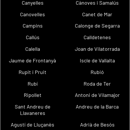
Canyelles
Cànoves i Samalús
Canovelles
Canet de Mar
Campins
Calonge de Segarra
Callús
Calldetenes
Calella
Joan de Vilatorrada
Jaume de Frontanyà
Iscle de Vallalta
Rupit i Pruit
Rubió
Rubí
Roda de Ter
Ripollet
Antoni de Vilamajor
Sant Andreu de
Andreu de la Barca
Llavaneres
Agustí de Lluçanès
Adrià de Besòs