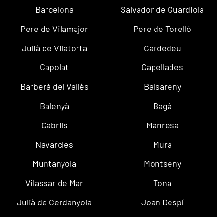
Barcelona
Salvador de Guardiola
Pere de Vilamajor
Pere de Torelló
Julià de Vilatorta
Cardedeu
Capolat
Capellades
Barberà del Vallès
Balsareny
Balenyà
Bagà
Cabrils
Manresa
Navarcles
Mura
Muntanyola
Montseny
Vilassar de Mar
Tona
Julià de Cerdanyola
Joan Despí