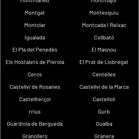
Montmaneu
Montmajor
Montgat
Montesquiu
Montclar
Montcada i Reixac
Igualada
Collbató
El Pla del Penedès
El Masnou
Els Hostalets de Pierola
El Prat de Llobregat
Cercs
Centelles
Castellví de Rosanes
Castellví de la Marca
Castellterçol
Castellolí
rrius
Gurb
Guardiola de Berguedà
Gualba
Granollers
Granera