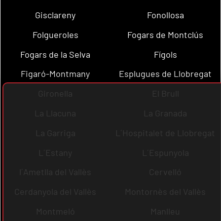
Gisclareny
Fonollosa
Folgueroles
Fogars de Montclús
Fogars de la Selva
Fígols
Figaró-Montmany
Esplugues de Llobregat
Gironella
El Brull
La Llacuna
La Granada
La Garriga
L´Hospitalet de Llobregat
L´Estany
L´Espunyola
l´Ametlla del Vallès
Cervelló
Cerdanyola del Vallès
Montornès del Vallès
Montmeló
Manlleu