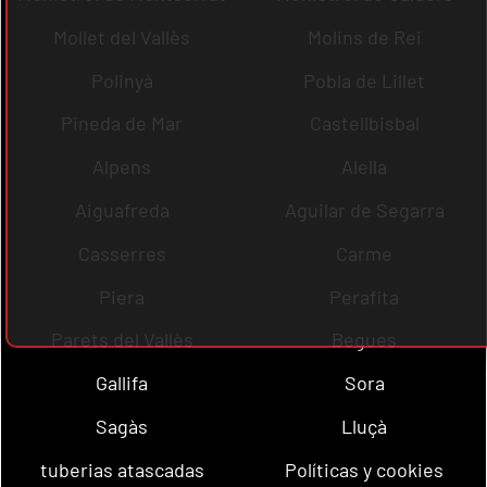
Mollet del Vallès
Molins de Rei
Polinyà
Pobla de Lillet
Pineda de Mar
Castellbisbal
Alpens
Alella
Aiguafreda
Aguilar de Segarra
Casserres
Carme
Piera
Perafita
Parets del Vallès
Begues
Gallifa
Sora
Sagàs
Lluçà
tuberias atascadas
Políticas y cookies