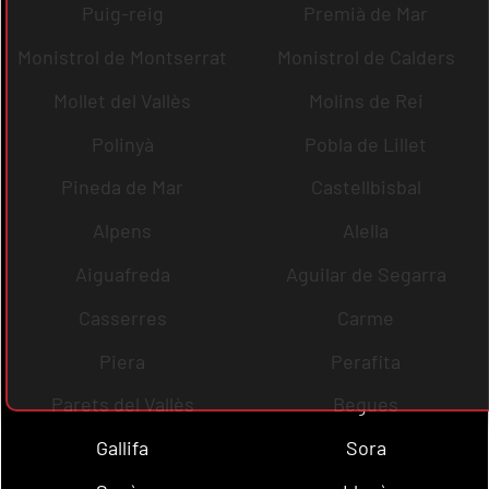
Puig-reig
Premià de Mar
Monistrol de Montserrat
Monistrol de Calders
Mollet del Vallès
Molins de Rei
Polinyà
Pobla de Lillet
Pineda de Mar
Castellbisbal
Alpens
Alella
Aiguafreda
Aguilar de Segarra
Casserres
Carme
Piera
Perafita
Parets del Vallès
Begues
Gallifa
Sora