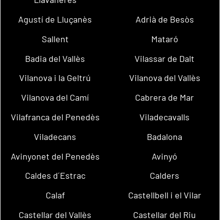
Agustí de Lluçanès
Adrià de Besòs
Sallent
Mataró
Badia del Vallès
Vilassar de Dalt
Vilanova i la Geltrú
Vilanova del Vallès
Vilanova del Camí
Cabrera de Mar
Vilafranca del Penedès
Viladecavalls
Viladecans
Badalona
Avinyonet del Penedès
Avinyó
Caldes d´Estrac
Calders
Calaf
Castellbell i el Vilar
Castellar del Vallès
Castellar del Riu