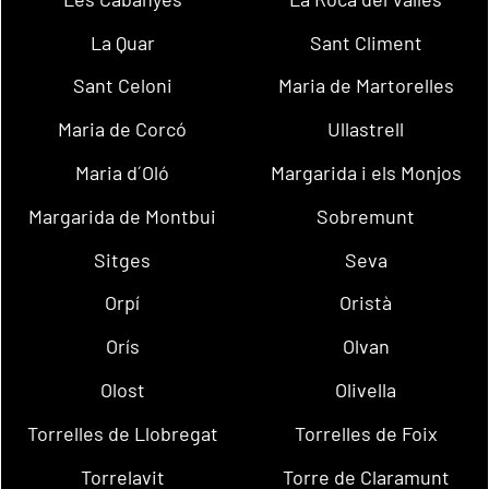
La Quar
Sant Climent
Sant Celoni
Maria de Martorelles
Maria de Corcó
Ullastrell
Maria d´Oló
Margarida i els Monjos
Margarida de Montbui
Sobremunt
Sitges
Seva
Orpí
Oristà
Orís
Olvan
Olost
Olivella
Torrelles de Llobregat
Torrelles de Foix
Torrelavit
Torre de Claramunt