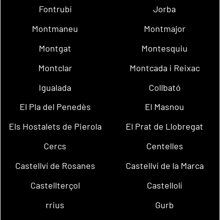
Fontrubí
Jorba
Montmaneu
Montmajor
Montgat
Montesquiu
Montclar
Montcada i Reixac
Igualada
Collbató
El Pla del Penedès
El Masnou
Els Hostalets de Pierola
El Prat de Llobregat
Cercs
Centelles
Castellví de Rosanes
Castellví de la Marca
Castellterçol
Castellolí
rrius
Gurb