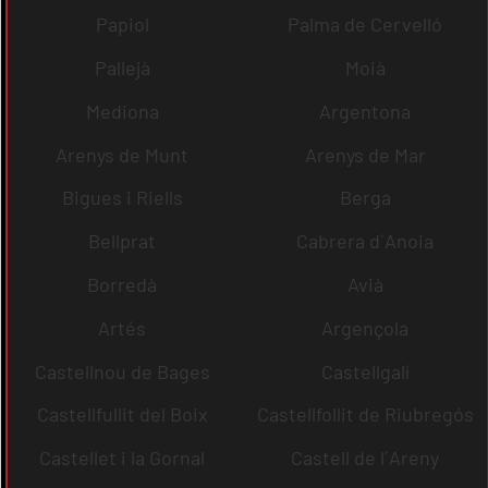
Papiol
Palma de Cervelló
Pallejà
Moià
Mediona
Argentona
Arenys de Munt
Arenys de Mar
Bigues i Riells
Berga
Bellprat
Cabrera d´Anoia
Borredà
Avià
Artés
Argençola
Castellnou de Bages
Castellgalí
Castellfullit del Boix
Castellfollit de Riubregós
Castellet i la Gornal
Castell de l´Areny