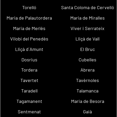
Torelló
Santa Coloma de Cervelló
Maria de Palautordera
Maria de Miralles
Maria de Merlès
Viver i Serrateix
Vilobí del Penedès
Lliçà de Vall
Lliçà d´Amunt
El Bruc
Dosrius
Cubelles
Tordera
Abrera
Tavertet
Tavèrnoles
Taradell
Talamanca
Tagamanent
Maria de Besora
Sentmenat
Gaià