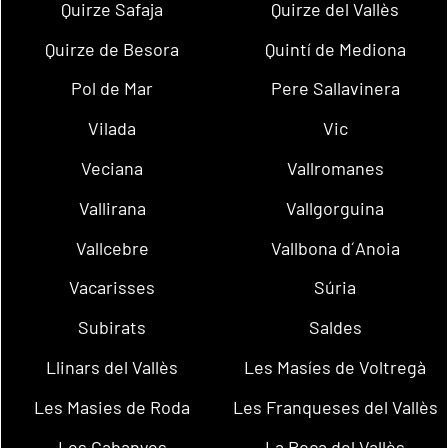
Quirze Safaja
Quirze del Vallès
Quirze de Besora
Quintí de Mediona
Pol de Mar
Pere Sallavinera
Vilada
Vic
Veciana
Vallromanes
Vallirana
Vallgorguina
Vallcebre
Vallbona d´Anoia
Vacarisses
Súria
Subirats
Saldes
Llinars del Vallès
Les Masíes de Voltregà
Les Masies de Roda
Les Franqueses del Vallès
Les Cabanyes
La Roca del Vallès