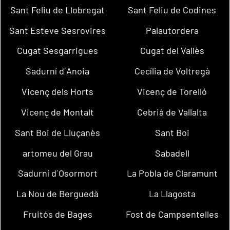
Sant Feliu de Llobregat
Sant Feliu de Codines
Sant Esteve Sesrovires
Palautordera
Cugat Sesgarrigues
Cugat del Vallès
Sadurní d´Anoia
Cecília de Voltregà
Vicenç dels Horts
Vicenç de Torelló
Vicenç de Montalt
Cebrià de Vallalta
Sant Boi de Lluçanès
Sant Boi
artomeu del Grau
Sabadell
Sadurní d´Osormort
La Pobla de Claramunt
La Nou de Berguedà
La Llagosta
Fruitós de Bages
Fost de Campsentelles