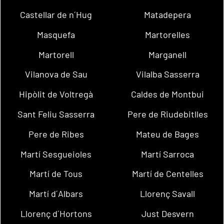
Castellar de n´Hug
Matadepera
Masquefa
Martorelles
Martorell
Marganell
Vilanova de Sau
Vilalba Sasserra
Hipòlit de Voltregà
Caldes de Montbui
Sant Feliu Sasserra
Pere de Riudebitlles
Pere de Ribes
Mateu de Bages
Martí Sesgueioles
Martí Sarroca
Martí de Tous
Martí de Centelles
Martí d´Albars
Llorenç Savall
Llorenç d´Hortons
Just Desvern