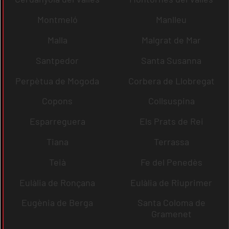
Montmeló
Manlleu
Malla
Malgrat de Mar
Santpedor
Santa Susanna
Perpètua de Mogoda
Corbera de Llobregat
Copons
Collsuspina
Esparreguera
Els Prats de Rei
Tiana
Terrassa
Teià
Fe del Penedès
Eulàlia de Ronçana
Eulàlia de Riuprimer
Eugènia de Berga
Santa Coloma de
Gramenet