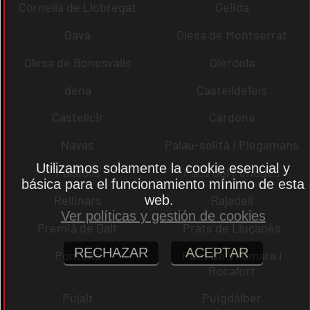
Cornellà de Llobregat
Gelida
Gavà
Olesa de Montserrat
Olesa de Bonesvalls
Olèrdola
dena
Castelldefels
Castellcir
Cardona
Navas
Palau-solità i Plegamans
Utilizamos solamente la cookie esencial y
Palafolls
Pacs del Penedès
básica para el funcionamiento mínimo de esta
web.
Rellinars
Rajadell
Ver políticas y gestión de cookies
Premià de Dalt
Prats de Lluçanès
RECHAZAR
ACEPTAR
Pontons
Pont de Vilomara i
Rocafort
Pujalt
Puigdàlber