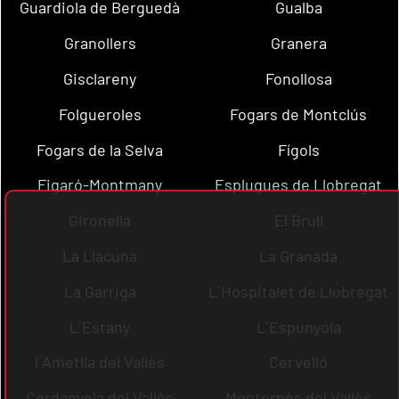
Guardiola de Berguedà
Gualba
Granollers
Granera
Gisclareny
Fonollosa
Folgueroles
Fogars de Montclús
Fogars de la Selva
Fígols
Figaró-Montmany
Esplugues de Llobregat
Gironella
El Brull
La Llacuna
La Granada
La Garriga
L´Hospitalet de Llobregat
L´Estany
L´Espunyola
l´Ametlla del Vallès
Cervelló
Cerdanyola del Vallès
Montornès del Vallès