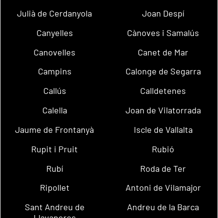
Julià de Cerdanyola
Joan Despí
Canyelles
Cànoves i Samalús
Canovelles
Canet de Mar
Campins
Calonge de Segarra
Callús
Calldetenes
Calella
Joan de Vilatorrada
Jaume de Frontanyà
Iscle de Vallalta
Rupit i Pruit
Rubió
Rubí
Roda de Ter
Ripollet
Antoni de Vilamajor
Sant Andreu de
Andreu de la Barca
Llavaneres