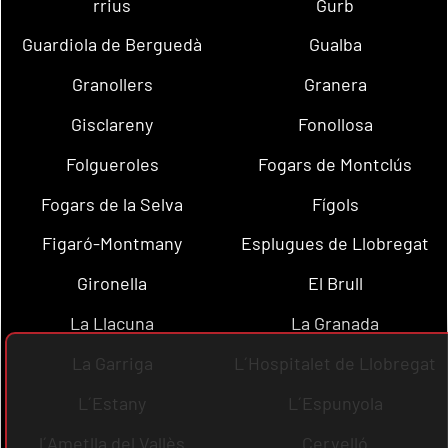
rrius
Gurb
Guardiola de Berguedà
Gualba
Granollers
Granera
Gisclareny
Fonollosa
Folgueroles
Fogars de Montclús
Fogars de la Selva
Fígols
Figaró-Montmany
Esplugues de Llobregat
Gironella
El Brull
La Llacuna
La Granada
La Garriga
L´Hospitalet de Llobregat
L´Estany
L´Espunyola
l´Ametlla del Vallès
Cervelló