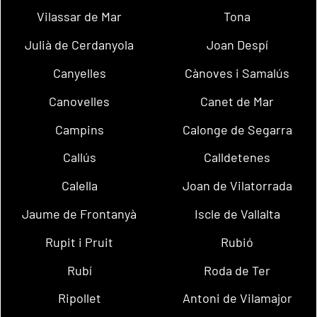
Vilassar de Mar
Tona
Julià de Cerdanyola
Joan Despí
Canyelles
Cànoves i Samalús
Canovelles
Canet de Mar
Campins
Calonge de Segarra
Callús
Calldetenes
Calella
Joan de Vilatorrada
Jaume de Frontanyà
Iscle de Vallalta
Rupit i Pruit
Rubió
Rubí
Roda de Ter
Ripollet
Antoni de Vilamajor