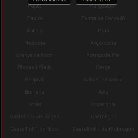
Pujalt
Puigdàlber
Papiol
Palma de Cervelló
Pallejà
Moià
Mediona
Argentona
Arenys de Munt
Arenys de Mar
Bigues i Riells
Berga
Bellprat
Cabrera d´Anoia
Borredà
Avià
Artés
Argençola
Castellnou de Bages
Castellgalí
Castellfullit del Boix
Castellfollit de Riubregós