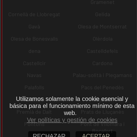
Gramenet
Cornellà de Llobregat
Gelida
Gavà
Olesa de Montserrat
Olesa de Bonesvalls
Olèrdola
dena
Castelldefels
Castellcir
Cardona
Navas
Palau-solità i Plegamans
Palafolls
Pacs del Penedès
Utilizamos solamente la cookie esencial y
Rellinars
Rajadell
básica para el funcionamiento mínimo de esta
Premià de Dalt
Prats de Lluçanès
web.
Ver políticas y gestión de cookies
Pontons
Pont de Vilomara i
Rocafort
RECHAZAR
ACEPTAR