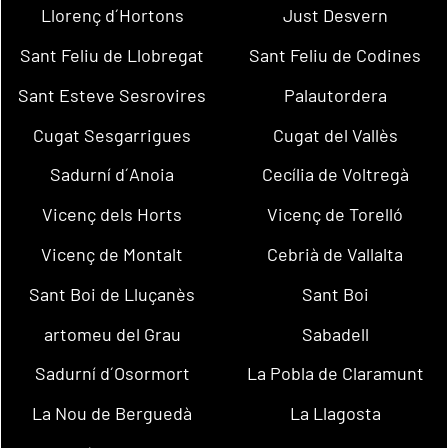
Llorenç d´Hortons
Just Desvern
Sant Feliu de Llobregat
Sant Feliu de Codines
Sant Esteve Sesrovires
Palautordera
Cugat Sesgarrigues
Cugat del Vallès
Sadurní d´Anoia
Cecília de Voltregà
Vicenç dels Horts
Vicenç de Torelló
Vicenç de Montalt
Cebrià de Vallalta
Sant Boi de Lluçanès
Sant Boi
artomeu del Grau
Sabadell
Sadurní d´Osormort
La Pobla de Claramunt
La Nou de Berguedà
La Llagosta