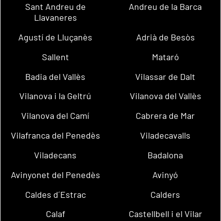
Sant Andreu de
Andreu de la Barca
Llavaneres
Agustí de Lluçanès
Adrià de Besòs
Sallent
Mataró
Badia del Vallès
Vilassar de Dalt
Vilanova i la Geltrú
Vilanova del Vallès
Vilanova del Camí
Cabrera de Mar
Vilafranca del Penedès
Viladecavalls
Viladecans
Badalona
Avinyonet del Penedès
Avinyó
Caldes d´Estrac
Calders
Calaf
Castellbell i el Vilar