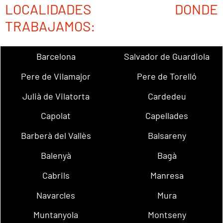
LOCALIDADES DONDE
TRABAJAMOS:
Barcelona
Salvador de Guardiola
Pere de Vilamajor
Pere de Torelló
Julià de Vilatorta
Cardedeu
Capolat
Capellades
Barberà del Vallès
Balsareny
Balenyà
Bagà
Cabrils
Manresa
Navarcles
Mura
Muntanyola
Montseny