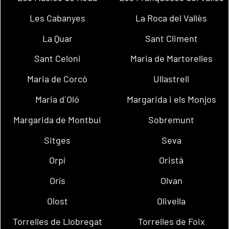
Les Cabanyes
La Roca del Vallès
La Quar
Sant Climent
Sant Celoni
Maria de Martorelles
Maria de Corcó
Ullastrell
Maria d´Oló
Margarida i els Monjos
Margarida de Montbui
Sobremunt
Sitges
Seva
Orpí
Oristà
Orís
Olvan
Olost
Olivella
Torrelles de Llobregat
Torrelles de Foix