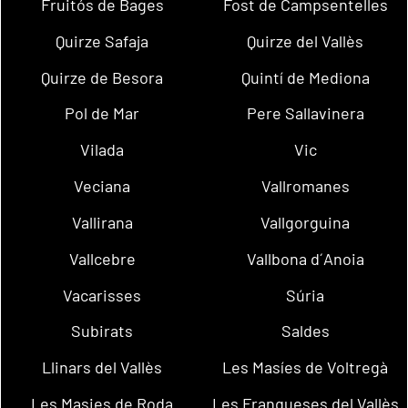
Fruitós de Bages
Fost de Campsentelles
Quirze Safaja
Quirze del Vallès
Quirze de Besora
Quintí de Mediona
Pol de Mar
Pere Sallavinera
Vilada
Vic
Veciana
Vallromanes
Vallirana
Vallgorguina
Vallcebre
Vallbona d´Anoia
Vacarisses
Súria
Subirats
Saldes
Llinars del Vallès
Les Masíes de Voltregà
Les Masies de Roda
Les Franqueses del Vallès