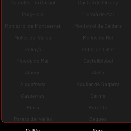
Castellet i la Gornal
Castell de l´Areny
Puig-reig
Premià de Mar
Monistrol de Montserrat
Monistrol de Calders
Mollet del Vallès
Molins de Rei
Polinyà
Pobla de Lillet
Pineda de Mar
Castellbisbal
Alpens
Alella
Aiguafreda
Aguilar de Segarra
Casserres
Carme
Piera
Perafita
Parets del Vallès
Begues
Gallifa
Sora