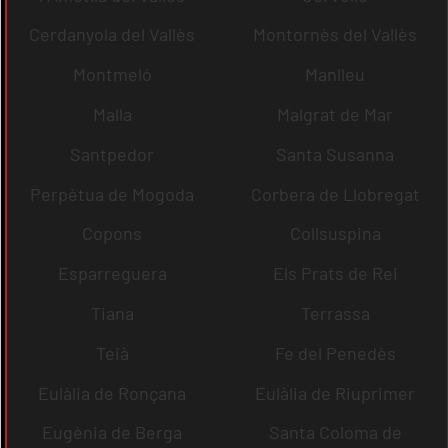
Cerdanyola del Vallès
Montornès del Vallès
Montmeló
Manlleu
Malla
Malgrat de Mar
Santpedor
Santa Susanna
Perpètua de Mogoda
Corbera de Llobregat
Copons
Collsuspina
Esparreguera
Els Prats de Rei
Tiana
Terrassa
Teià
Fe del Penedès
Eulàlia de Ronçana
Eulàlia de Riuprimer
Eugènia de Berga
Santa Coloma de