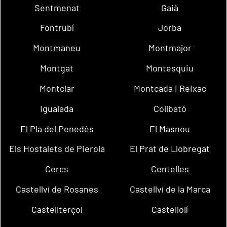
Sentmenat
Gaià
Fontrubí
Jorba
Montmaneu
Montmajor
Montgat
Montesquiu
Montclar
Montcada i Reixac
Igualada
Collbató
El Pla del Penedès
El Masnou
Els Hostalets de Pierola
El Prat de Llobregat
Cercs
Centelles
Castellví de Rosanes
Castellví de la Marca
Castellterçol
Castellolí