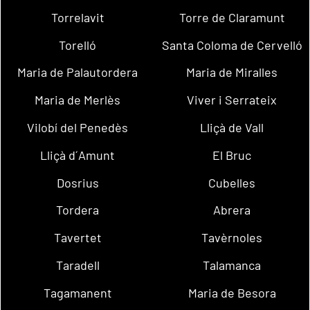
Torrelavit
Torre de Claramunt
Torelló
Santa Coloma de Cervelló
Maria de Palautordera
Maria de Miralles
Maria de Merlès
Viver i Serrateix
Vilobí del Penedès
Lliçà de Vall
Lliçà d´Amunt
El Bruc
Dosrius
Cubelles
Tordera
Abrera
Tavertet
Tavèrnoles
Taradell
Talamanca
Tagamanent
Maria de Besora