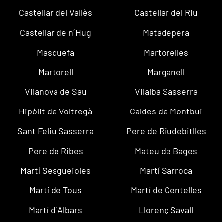
Castellar del Vallès
Castellar del Riu
Castellar de n´Hug
Matadepera
Masquefa
Martorelles
Martorell
Marganell
Vilanova de Sau
Vilalba Sasserra
Hipòlit de Voltregà
Caldes de Montbui
Sant Feliu Sasserra
Pere de Riudebitlles
Pere de Ribes
Mateu de Bages
Martí Sesgueioles
Martí Sarroca
Martí de Tous
Martí de Centelles
Martí d´Albars
Llorenç Savall