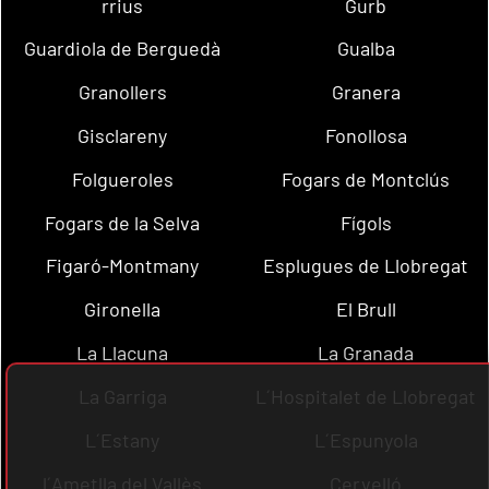
rrius
Gurb
Guardiola de Berguedà
Gualba
Granollers
Granera
Gisclareny
Fonollosa
Folgueroles
Fogars de Montclús
Fogars de la Selva
Fígols
Figaró-Montmany
Esplugues de Llobregat
Gironella
El Brull
La Llacuna
La Granada
La Garriga
L´Hospitalet de Llobregat
L´Estany
L´Espunyola
l´Ametlla del Vallès
Cervelló