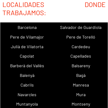
LOCALIDADES DONDE
TRABAJAMOS:
Barcelona
Salvador de Guardiola
Pere de Vilamajor
Pere de Torelló
Julià de Vilatorta
Cardedeu
Capolat
Capellades
Barberà del Vallès
Balsareny
Balenyà
Bagà
Cabrils
Manresa
Navarcles
Mura
Muntanyola
Montseny