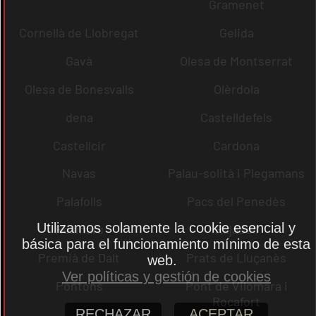
Gramenet
Cornellà de Llobregat
Gelida
Gavà
Olesa de Montserrat
Olesa de Bonesvalls
Olèrdola
dena
Castelldefels
Castellcir
Cardona
Navas
Palau-solità i Plegamans
Palafolls
Pacs del Penedès
Utilizamos solamente la cookie esencial y
Rellinars
Rajadell
básica para el funcionamiento mínimo de esta
Premià de Dalt
Prats de Lluçanès
web.
Ver políticas y gestión de cookies
Pontons
Pont de Vilomara i
Rocafort
RECHAZAR
ACEPTAR