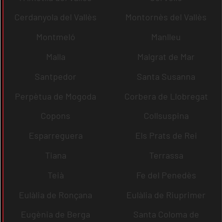
Cerdanyola del Vallès
Montornès del Vallès
Montmeló
Manlleu
Malla
Malgrat de Mar
Santpedor
Santa Susanna
Perpètua de Mogoda
Corbera de Llobregat
Copons
Collsuspina
Esparreguera
Els Prats de Rei
Tiana
Terrassa
Teià
Fe del Penedès
Eulàlia de Ronçana
Eulàlia de Riuprimer
Eugènia de Berga
Santa Coloma de