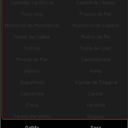
Castellet i la Gornal
Castell de l´Areny
Puig-reig
Premià de Mar
Monistrol de Montserrat
Monistrol de Calders
Mollet del Vallès
Molins de Rei
Polinyà
Pobla de Lillet
Pineda de Mar
Castellbisbal
Alpens
Alella
Aiguafreda
Aguilar de Segarra
Casserres
Carme
Piera
Perafita
Parets del Vallès
Begues
Gallifa
Sora