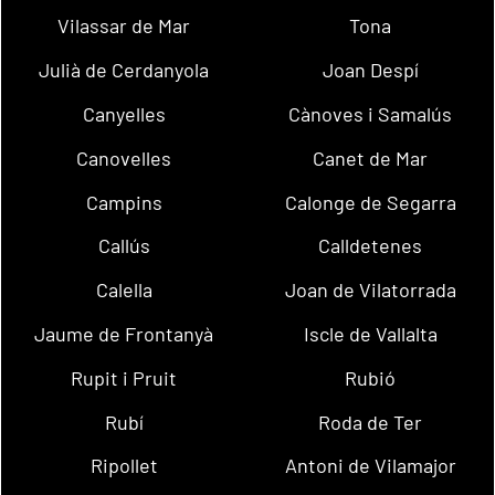
Vilassar de Mar
Tona
Julià de Cerdanyola
Joan Despí
Canyelles
Cànoves i Samalús
Canovelles
Canet de Mar
Campins
Calonge de Segarra
Callús
Calldetenes
Calella
Joan de Vilatorrada
Jaume de Frontanyà
Iscle de Vallalta
Rupit i Pruit
Rubió
Rubí
Roda de Ter
Ripollet
Antoni de Vilamajor