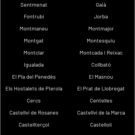
Sentmenat
Gaià
Fontrubí
Jorba
Montmaneu
Montmajor
Montgat
Montesquiu
Montclar
Montcada i Reixac
Igualada
Collbató
El Pla del Penedès
El Masnou
Els Hostalets de Pierola
El Prat de Llobregat
Cercs
Centelles
Castellví de Rosanes
Castellví de la Marca
Castellterçol
Castellolí