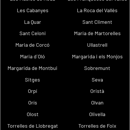
Les Cabanyes
La Roca del Vallès
La Quar
Sant Climent
Sant Celoni
Maria de Martorelles
Maria de Corcó
Ullastrell
Maria d´Oló
Margarida i els Monjos
Margarida de Montbui
Sobremunt
Sitges
Seva
Orpí
Oristà
Orís
Olvan
Olost
Olivella
Torrelles de Llobregat
Torrelles de Foix