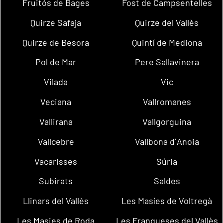
Fruitós de Bages
Fost de Campsentelles
Quirze Safaja
Quirze del Vallès
Quirze de Besora
Quintí de Mediona
Pol de Mar
Pere Sallavinera
Vilada
Vic
Veciana
Vallromanes
Vallirana
Vallgorguina
Vallcebre
Vallbona d´Anoia
Vacarisses
Súria
Subirats
Saldes
Llinars del Vallès
Les Masíes de Voltregà
Les Masies de Roda
Les Franqueses del Vallès