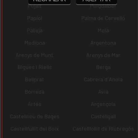
Pujalt
Puigdàlber
Papiol
Palma de Cervelló
Pallejà
Moià
Mediona
Argentona
Arenys de Munt
Arenys de Mar
Bigues i Riells
Berga
Bellprat
Cabrera d´Anoia
Borredà
Avià
Artés
Argençola
Castellnou de Bages
Castellgalí
Castellfullit del Boix
Castellfollit de Riubregós