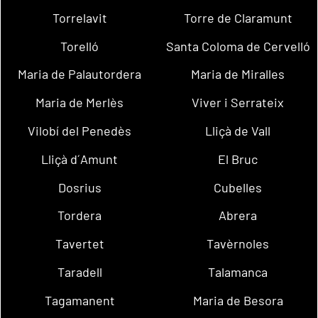
Torrelavit
Torre de Claramunt
Torelló
Santa Coloma de Cervelló
Maria de Palautordera
Maria de Miralles
Maria de Merlès
Viver i Serrateix
Vilobí del Penedès
Lliçà de Vall
Lliçà d´Amunt
El Bruc
Dosrius
Cubelles
Tordera
Abrera
Tavertet
Tavèrnoles
Taradell
Talamanca
Tagamanent
Maria de Besora