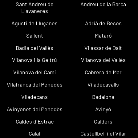
Sant Andreu de
Andreu de la Barca
Llavaneres
Agustí de Lluçanès
Adrià de Besòs
Sallent
Mataró
Badia del Vallès
Vilassar de Dalt
Vilanova i la Geltrú
Vilanova del Vallès
Vilanova del Camí
Cabrera de Mar
Vilafranca del Penedès
Viladecavalls
Viladecans
Badalona
Avinyonet del Penedès
Avinyó
Caldes d´Estrac
Calders
Calaf
Castellbell i el Vilar