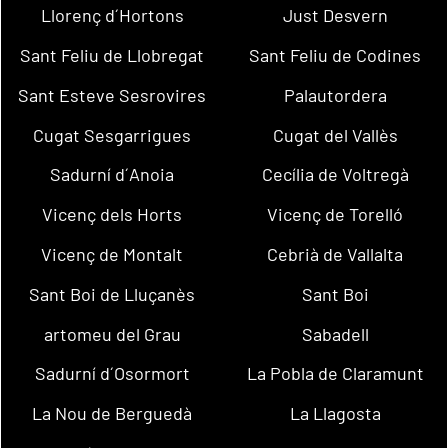
Llorenç d´Hortons
Just Desvern
Sant Feliu de Llobregat
Sant Feliu de Codines
Sant Esteve Sesrovires
Palautordera
Cugat Sesgarrigues
Cugat del Vallès
Sadurní d´Anoia
Cecília de Voltregà
Vicenç dels Horts
Vicenç de Torelló
Vicenç de Montalt
Cebrià de Vallalta
Sant Boi de Lluçanès
Sant Boi
artomeu del Grau
Sabadell
Sadurní d´Osormort
La Pobla de Claramunt
La Nou de Berguedà
La Llagosta