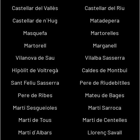
Castellar del Vallès
Castellar del Riu
Castellar de n´Hug
Matadepera
Masquefa
Martorelles
Martorell
Marganell
Vilanova de Sau
Vilalba Sasserra
Hipòlit de Voltregà
Caldes de Montbui
Sant Feliu Sasserra
Pere de Riudebitlles
Pere de Ribes
Mateu de Bages
Martí Sesgueioles
Martí Sarroca
Martí de Tous
Martí de Centelles
Martí d´Albars
Llorenç Savall