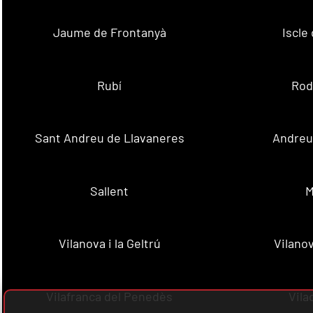
Jaume de Frontanyà
Iscle 
Rubí
Rod
Sant Andreu de Llavaneres
Andreu 
Sallent
M
Vilanova i la Geltrú
Vilanov
Vilafranca del Penedès
Vila