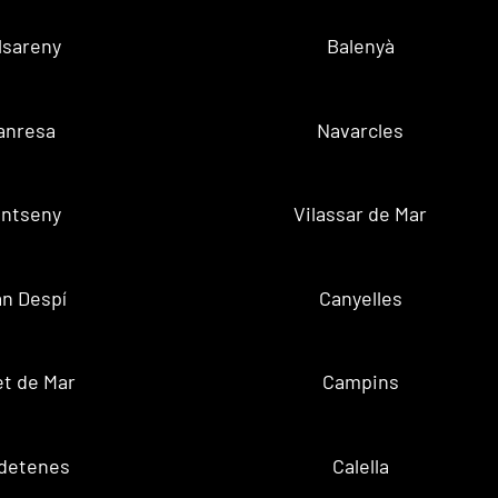
lsareny
Balenyà
anresa
Navarcles
ntseny
Vilassar de Mar
n Despí
Canyelles
t de Mar
Campins
ldetenes
Calella