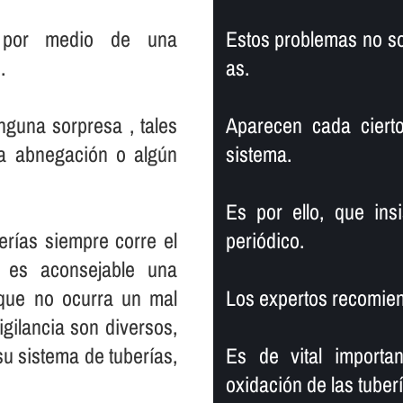
r por medio de una
Estos problemas no so
.
as.
nguna sorpresa , tales
Aparecen cada ciert
na abnegación o algún
sistema.
Es por ello, que ins
rí­as siempre corre el
periódico.
 es aconsejable una
 que no ocurra un mal
Los expertos recomien
gilancia son diversos,
 sistema de tuberí­as,
Es de vital importa
oxidación de las tuber