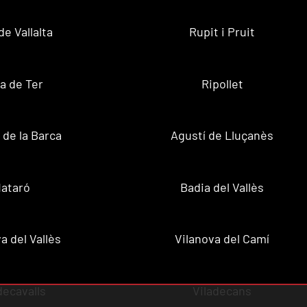
de Vallalta
Rupit i Pruit
a de Ter
Ripollet
de la Barca
Agustí de Lluçanès
ataró
Badia del Vallès
a del Vallès
Vilanova del Camí
decavalls
Viladecans