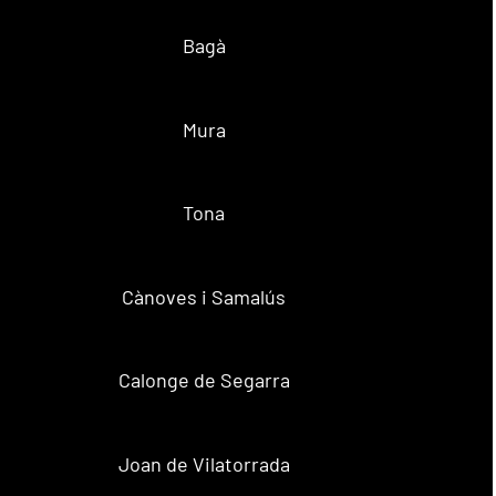
Bagà
Mura
Tona
Cànoves i Samalús
Calonge de Segarra
Joan de Vilatorrada