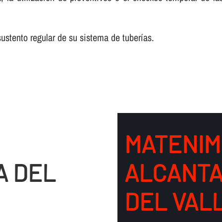
stento regular de su sistema de tuberí­as.
MATENIM
A DEL
ALCANTA
DEL VAL