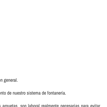
en general.
to de nuestro sistema de fontanerí­a.
as arquetas, son laboral realmente necesarias para evitar