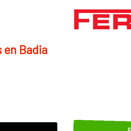
 en Badia
E