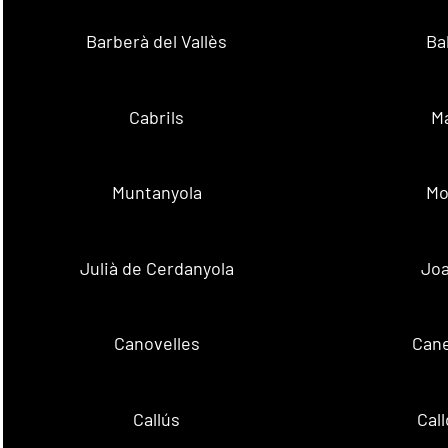
Barberà del Vallès
Ba
Cabrils
M
Muntanyola
Mo
Julià de Cerdanyola
Joa
Canovelles
Cane
Callús
Cal