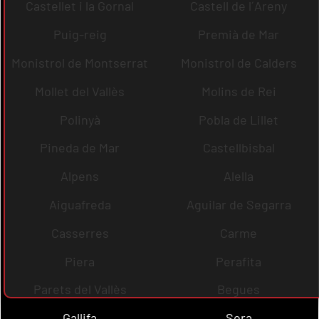
Castellet i la Gornal
Castell de l´Areny
Puig-reig
Premià de Mar
Monistrol de Montserrat
Monistrol de Calders
Mollet del Vallès
Molins de Rei
Polinyà
Pobla de Lillet
Pineda de Mar
Castellbisbal
Alpens
Alella
Aiguafreda
Aguilar de Segarra
Casserres
Carme
Piera
Perafita
Parets del Vallès
Begues
Gallifa
Sora