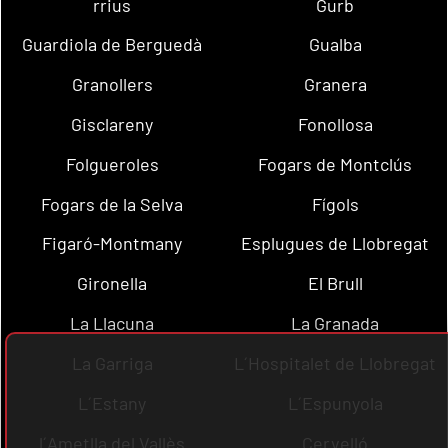
rrius
Gurb
Guardiola de Berguedà
Gualba
Granollers
Granera
Gisclareny
Fonollosa
Folgueroles
Fogars de Montclús
Fogars de la Selva
Fígols
Figaró-Montmany
Esplugues de Llobregat
Gironella
El Brull
La Llacuna
La Granada
La Garriga
L´Hospitalet de Llobregat
L´Estany
L´Espunyola
l´Ametlla del Vallès
Cervelló