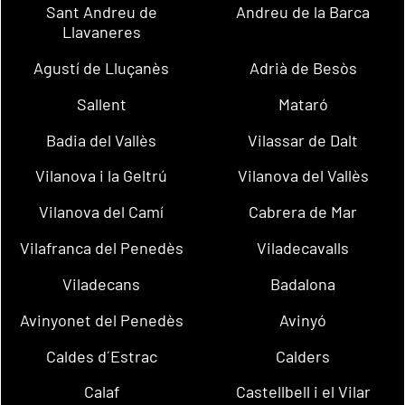
Sant Andreu de
Andreu de la Barca
Llavaneres
Agustí de Lluçanès
Adrià de Besòs
Sallent
Mataró
Badia del Vallès
Vilassar de Dalt
Vilanova i la Geltrú
Vilanova del Vallès
Vilanova del Camí
Cabrera de Mar
Vilafranca del Penedès
Viladecavalls
Viladecans
Badalona
Avinyonet del Penedès
Avinyó
Caldes d´Estrac
Calders
Calaf
Castellbell i el Vilar