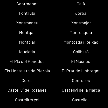
Sentmenat
Gaià
Fontrubí
Jorba
Montmaneu
Montmajor
Montgat
Montesquiu
Montclar
Montcada i Reixac
Igualada
Collbató
El Pla del Penedès
El Masnou
Els Hostalets de Pierola
El Prat de Llobregat
Cercs
Centelles
Castellví de Rosanes
Castellví de la Marca
Castellterçol
Castellolí