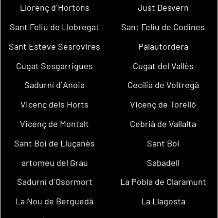
Llorenç d´Hortons
Just Desvern
Sant Feliu de Llobregat
Sant Feliu de Codines
Sant Esteve Sesrovires
Palautordera
Cugat Sesgarrigues
Cugat del Vallès
Sadurní d´Anoia
Cecília de Voltregà
Vicenç dels Horts
Vicenç de Torelló
Vicenç de Montalt
Cebrià de Vallalta
Sant Boi de Lluçanès
Sant Boi
artomeu del Grau
Sabadell
Sadurní d´Osormort
La Pobla de Claramunt
La Nou de Berguedà
La Llagosta