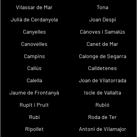
Vilassar de Mar
Tona
Julià de Cerdanyola
Joan Despí
Canyelles
Cànoves i Samalús
Canovelles
Canet de Mar
Campins
Calonge de Segarra
Callús
Calldetenes
Calella
Joan de Vilatorrada
Jaume de Frontanyà
Iscle de Vallalta
Rupit i Pruit
Rubió
Rubí
Roda de Ter
Ripollet
Antoni de Vilamajor