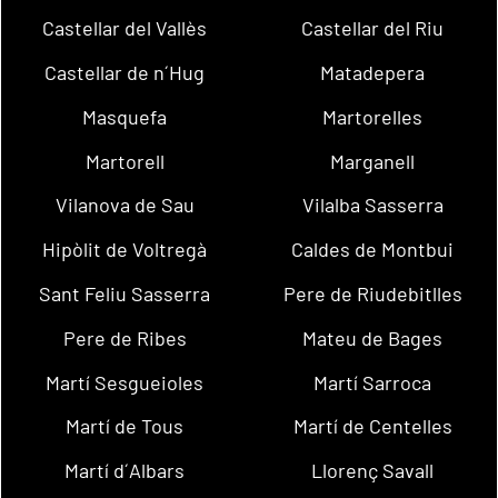
Castellar del Vallès
Castellar del Riu
Castellar de n´Hug
Matadepera
Masquefa
Martorelles
Martorell
Marganell
Vilanova de Sau
Vilalba Sasserra
Hipòlit de Voltregà
Caldes de Montbui
Sant Feliu Sasserra
Pere de Riudebitlles
Pere de Ribes
Mateu de Bages
Martí Sesgueioles
Martí Sarroca
Martí de Tous
Martí de Centelles
Martí d´Albars
Llorenç Savall