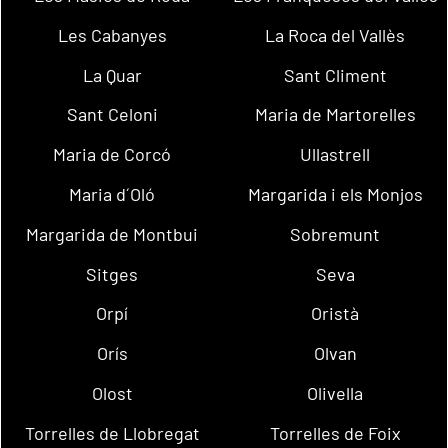
Les Cabanyes
La Roca del Vallès
La Quar
Sant Climent
Sant Celoni
Maria de Martorelles
Maria de Corcó
Ullastrell
Maria d´Oló
Margarida i els Monjos
Margarida de Montbui
Sobremunt
Sitges
Seva
Orpí
Oristà
Orís
Olvan
Olost
Olivella
Torrelles de Llobregat
Torrelles de Foix