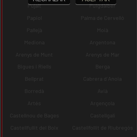
Pujalt
Puigdàlber
Papiol
Palma de Cervelló
Pallejà
Moià
Mediona
Argentona
Arenys de Munt
Arenys de Mar
Bigues i Riells
Berga
Bellprat
Cabrera d´Anoia
Borredà
Avià
Artés
Argençola
Castellnou de Bages
Castellgalí
Castellfullit del Boix
Castellfollit de Riubregós