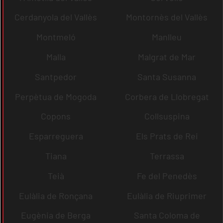
Cerdanyola del Vallès
Montornès del Vallès
Montmeló
Manlleu
Malla
Malgrat de Mar
Santpedor
Santa Susanna
Perpètua de Mogoda
Corbera de Llobregat
Copons
Collsuspina
Esparreguera
Els Prats de Rei
Tiana
Terrassa
Teià
Fe del Penedès
Eulàlia de Ronçana
Eulàlia de Riuprimer
Eugènia de Berga
Santa Coloma de