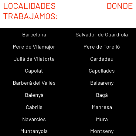
LOCALIDADES DONDE
TRABAJAMOS:
Barcelona
Salvador de Guardiola
Pere de Vilamajor
Pere de Torelló
Julià de Vilatorta
Cardedeu
Capolat
Capellades
Barberà del Vallès
Balsareny
Balenyà
Bagà
Cabrils
Manresa
Navarcles
Mura
Muntanyola
Montseny