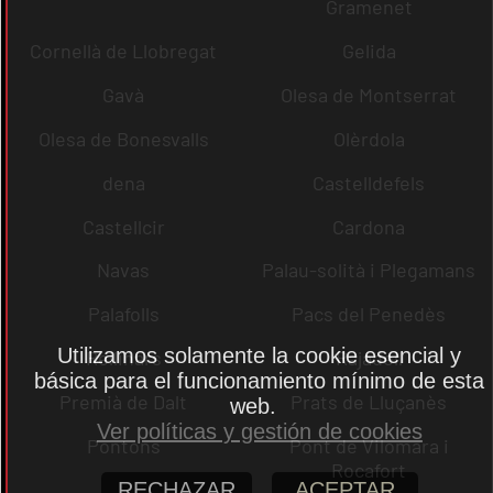
Gramenet
Cornellà de Llobregat
Gelida
Gavà
Olesa de Montserrat
Olesa de Bonesvalls
Olèrdola
dena
Castelldefels
Castellcir
Cardona
Navas
Palau-solità i Plegamans
Palafolls
Pacs del Penedès
Utilizamos solamente la cookie esencial y
Rellinars
Rajadell
básica para el funcionamiento mínimo de esta
Premià de Dalt
Prats de Lluçanès
web.
Ver políticas y gestión de cookies
Pontons
Pont de Vilomara i
Rocafort
RECHAZAR
ACEPTAR