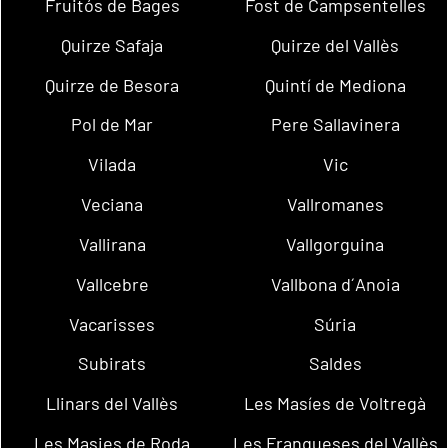
Fruitós de Bages
Fost de Campsentelles
Quirze Safaja
Quirze del Vallès
Quirze de Besora
Quintí de Mediona
Pol de Mar
Pere Sallavinera
Vilada
Vic
Veciana
Vallromanes
Vallirana
Vallgorguina
Vallcebre
Vallbona d´Anoia
Vacarisses
Súria
Subirats
Saldes
Llinars del Vallès
Les Masíes de Voltregà
Les Masies de Roda
Les Franqueses del Vallès