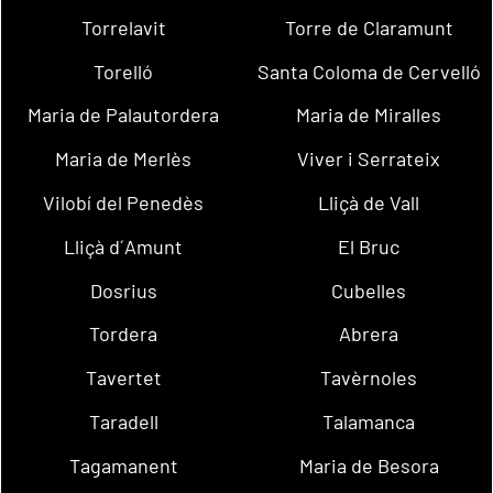
Torrelavit
Torre de Claramunt
Torelló
Santa Coloma de Cervelló
Maria de Palautordera
Maria de Miralles
Maria de Merlès
Viver i Serrateix
Vilobí del Penedès
Lliçà de Vall
Lliçà d´Amunt
El Bruc
Dosrius
Cubelles
Tordera
Abrera
Tavertet
Tavèrnoles
Taradell
Talamanca
Tagamanent
Maria de Besora