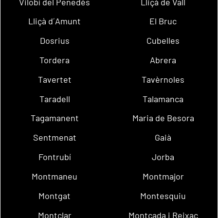
Vilobí del Penedès
Lliçà de Vall
Lliçà d´Amunt
El Bruc
Dosrius
Cubelles
Tordera
Abrera
Tavertet
Tavèrnoles
Taradell
Talamanca
Tagamanent
Maria de Besora
Sentmenat
Gaià
Fontrubí
Jorba
Montmaneu
Montmajor
Montgat
Montesquiu
Montclar
Montcada i Reixac