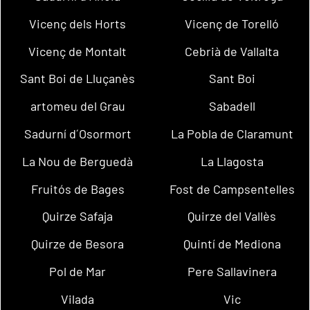
Vicenç dels Horts
Vicenç de Torelló
Vicenç de Montalt
Cebrià de Vallalta
Sant Boi de Lluçanès
Sant Boi
artomeu del Grau
Sabadell
Sadurní d´Osormort
La Pobla de Claramunt
La Nou de Berguedà
La Llagosta
Fruitós de Bages
Fost de Campsentelles
Quirze Safaja
Quirze del Vallès
Quirze de Besora
Quintí de Mediona
Pol de Mar
Pere Sallavinera
Vilada
Vic