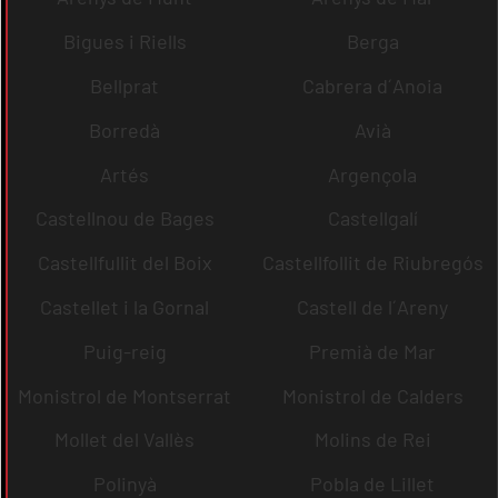
Bigues i Riells
Berga
Bellprat
Cabrera d´Anoia
Borredà
Avià
Artés
Argençola
Castellnou de Bages
Castellgalí
Castellfullit del Boix
Castellfollit de Riubregós
Castellet i la Gornal
Castell de l´Areny
Puig-reig
Premià de Mar
Monistrol de Montserrat
Monistrol de Calders
Mollet del Vallès
Molins de Rei
Polinyà
Pobla de Lillet