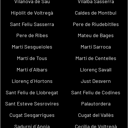
Vilanova de Sau
Vilalba Sasserra
Hipòlit de Voltregà
Caldes de Montbui
Sant Feliu Sasserra
Pere de Riudebitlles
Pere de Ribes
Mateu de Bages
Martí Sesgueioles
Martí Sarroca
Martí de Tous
Martí de Centelles
Martí d´Albars
Llorenç Savall
Llorenç d´Hortons
Just Desvern
Sant Feliu de Llobregat
Sant Feliu de Codines
Sant Esteve Sesrovires
Palautordera
Cugat Sesgarrigues
Cugat del Vallès
Sadurní d´Anoia
Cecília de Voltregà