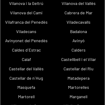
Vilanova i la Geltrú
Vilanova del Vallès
Vilanova del Camí
Cabrera de Mar
Vilafranca del Penedès
Viladecavalls
Viladecans
Badalona
Avinyonet del Penedès
Avinyó
Caldes d´Estrac
Calders
Calaf
Castellbell i el Vilar
Castellar del Vallès
Castellar del Riu
Castellar de n´Hug
Matadepera
Masquefa
Martorelles
Martorell
Marganell