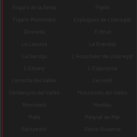
Fogars de la Selva
Fígols
Figaró-Montmany
Esplugues de Llobregat
Gironella
El Brull
La Llacuna
La Granada
La Garriga
L´Hospitalet de Llobregat
L´Estany
L´Espunyola
l´Ametlla del Vallès
Cervelló
Cerdanyola del Vallès
Montornès del Vallès
Montmeló
Manlleu
Malla
Malgrat de Mar
Santpedor
Santa Susanna