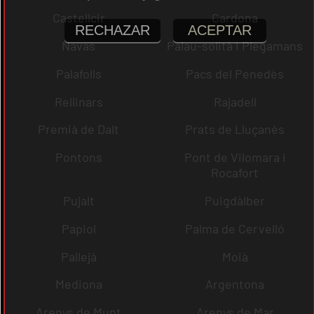
Castellcir
Cardona
RECHAZAR
ACEPTAR
Navas
Palau-solità i Plegamans
Palafolls
Pacs del Penedès
Rellinars
Rajadell
Premià de Dalt
Prats de Lluçanès
Pontons
Pont de Vilomara i
Rocafort
Pujalt
Puigdàlber
Papiol
Palma de Cervelló
Pallejà
Moià
Mediona
Argentona
Arenys de Munt
Arenys de Mar