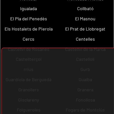
Igualada
Collbató
El Pla del Penedès
El Masnou
Els Hostalets de Pierola
El Prat de Llobregat
Cercs
Centelles
Castellví de Rosanes
Castellví de la Marca
Castellterçol
Castellolí
rrius
Gurb
Guardiola de Berguedà
Gualba
Granollers
Granera
Gisclareny
Fonollosa
Folgueroles
Fogars de Montclús