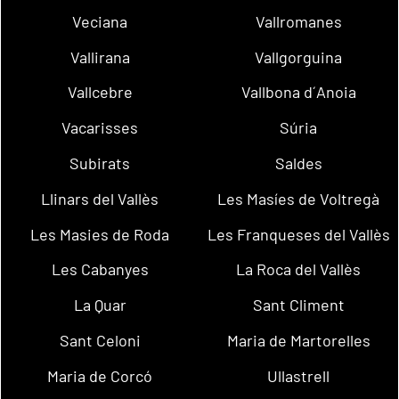
Veciana
Vallromanes
Vallirana
Vallgorguina
Vallcebre
Vallbona d´Anoia
Vacarisses
Súria
Subirats
Saldes
Llinars del Vallès
Les Masíes de Voltregà
Les Masies de Roda
Les Franqueses del Vallès
Les Cabanyes
La Roca del Vallès
La Quar
Sant Climent
Sant Celoni
Maria de Martorelles
Maria de Corcó
Ullastrell