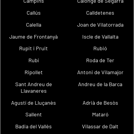
Campins
Calonge de Segarra
Callús
Calldetenes
Calella
Joan de Vilatorrada
Jaume de Frontanyà
Iscle de Vallalta
Rupit i Pruit
Rubió
Rubí
Roda de Ter
Ripollet
Antoni de Vilamajor
Sant Andreu de
Andreu de la Barca
Llavaneres
Agustí de Lluçanès
Adrià de Besòs
Sallent
Mataró
Badia del Vallès
Vilassar de Dalt