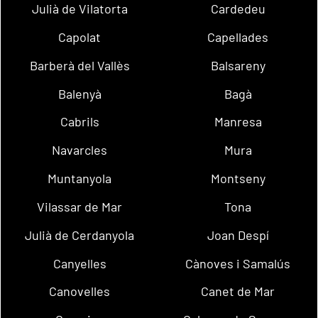
Julià de Vilatorta
Cardedeu
Capolat
Capellades
Barberà del Vallès
Balsareny
Balenyà
Bagà
Cabrils
Manresa
Navarcles
Mura
Muntanyola
Montseny
Vilassar de Mar
Tona
Julià de Cerdanyola
Joan Despí
Canyelles
Cànoves i Samalús
Canovelles
Canet de Mar