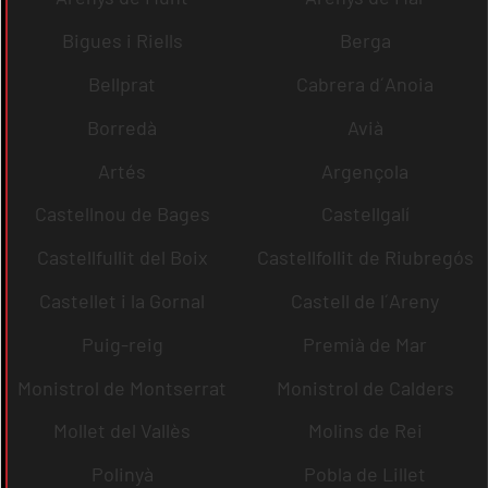
Bigues i Riells
Berga
Bellprat
Cabrera d´Anoia
Borredà
Avià
Artés
Argençola
Castellnou de Bages
Castellgalí
Castellfullit del Boix
Castellfollit de Riubregós
Castellet i la Gornal
Castell de l´Areny
Puig-reig
Premià de Mar
Monistrol de Montserrat
Monistrol de Calders
Mollet del Vallès
Molins de Rei
Polinyà
Pobla de Lillet