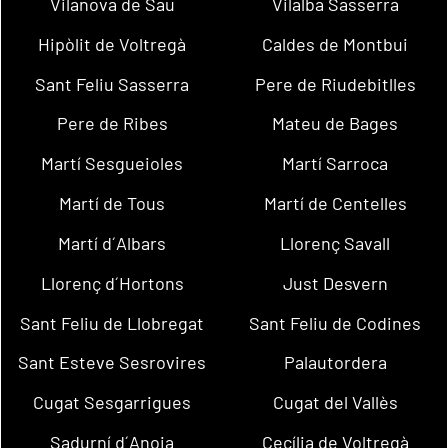
Vilanova de Sau
Vilalba Sasserra
Hipòlit de Voltregà
Caldes de Montbui
Sant Feliu Sasserra
Pere de Riudebitlles
Pere de Ribes
Mateu de Bages
Martí Sesgueioles
Martí Sarroca
Martí de Tous
Martí de Centelles
Martí d´Albars
Llorenç Savall
Llorenç d´Hortons
Just Desvern
Sant Feliu de Llobregat
Sant Feliu de Codines
Sant Esteve Sesrovires
Palautordera
Cugat Sesgarrigues
Cugat del Vallès
Sadurní d´Anoia
Cecília de Voltregà