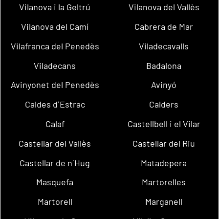
Vilanova i la Geltrú
Vilanova del Vallès
Vilanova del Camí
Cabrera de Mar
Vilafranca del Penedès
Viladecavalls
Viladecans
Badalona
Avinyonet del Penedès
Avinyó
Caldes d´Estrac
Calders
Calaf
Castellbell i el Vilar
Castellar del Vallès
Castellar del Riu
Castellar de n´Hug
Matadepera
Masquefa
Martorelles
Martorell
Marganell