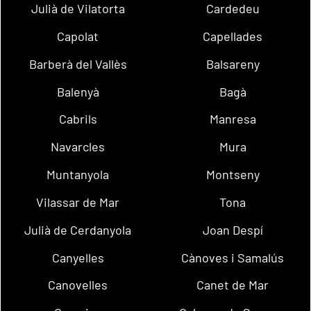
Julià de Vilatorta
Cardedeu
Capolat
Capellades
Barberà del Vallès
Balsareny
Balenyà
Bagà
Cabrils
Manresa
Navarcles
Mura
Muntanyola
Montseny
Vilassar de Mar
Tona
Julià de Cerdanyola
Joan Despí
Canyelles
Cànoves i Samalús
Canovelles
Canet de Mar