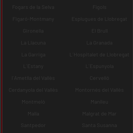
Fogars de la Selva
Fígols
Figaró-Montmany
Esplugues de Llobregat
Gironella
El Brull
La Llacuna
La Granada
La Garriga
L´Hospitalet de Llobregat
L´Estany
L´Espunyola
l´Ametlla del Vallès
Cervelló
Cerdanyola del Vallès
Montornès del Vallès
Montmeló
Manlleu
Malla
Malgrat de Mar
Santpedor
Santa Susanna