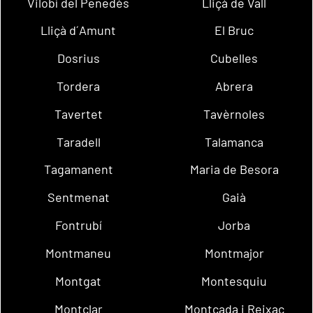
Vilobí del Penedès
Lliçà de Vall
Lliçà d´Amunt
El Bruc
Dosrius
Cubelles
Tordera
Abrera
Tavertet
Tavèrnoles
Taradell
Talamanca
Tagamanent
Maria de Besora
Sentmenat
Gaià
Fontrubí
Jorba
Montmaneu
Montmajor
Montgat
Montesquiu
Montclar
Montcada i Reixac