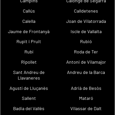
Campins
Calonge de Segarra
Callús
Calldetenes
Calella
Joan de Vilatorrada
Jaume de Frontanyà
Iscle de Vallalta
Rupit i Pruit
Rubió
Rubí
Roda de Ter
Ripollet
Antoni de Vilamajor
Sant Andreu de
Andreu de la Barca
Llavaneres
Agustí de Lluçanès
Adrià de Besòs
Sallent
Mataró
Badia del Vallès
Vilassar de Dalt