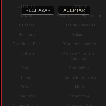
Castellcir
Cardona
RECHAZAR
ACEPTAR
Navas
Palau-solità i Plegamans
Palafolls
Pacs del Penedès
Rellinars
Rajadell
Premià de Dalt
Prats de Lluçanès
Pontons
Pont de Vilomara i
Rocafort
Pujalt
Puigdàlber
Papiol
Palma de Cervelló
Pallejà
Moià
Mediona
Argentona
Arenys de Munt
Arenys de Mar