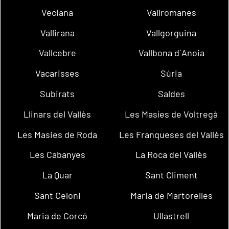
Veciana
Vallromanes
Vallirana
Vallgorguina
Vallcebre
Vallbona d´Anoia
Vacarisses
Súria
Subirats
Saldes
Llinars del Vallès
Les Masíes de Voltregà
Les Masies de Roda
Les Franqueses del Vallès
Les Cabanyes
La Roca del Vallès
La Quar
Sant Climent
Sant Celoni
Maria de Martorelles
Maria de Corcó
Ullastrell