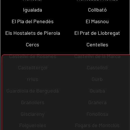
Igualada
Collbató
El Pla del Penedès
El Masnou
Els Hostalets de Pierola
El Prat de Llobregat
Cercs
Centelles
Castellví de Rosanes
Castellví de la Marca
Castellterçol
Castellolí
rrius
Gurb
Guardiola de Berguedà
Gualba
Granollers
Granera
Gisclareny
Fonollosa
Folgueroles
Fogars de Montclús