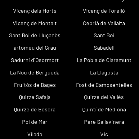
Vicenç dels Horts
Vicenç de Torelló
Vicenç de Montalt
Cebrià de Vallalta
Sant Boi de Lluçanès
Sant Boi
artomeu del Grau
Sabadell
Sadurní d´Osormort
La Pobla de Claramunt
La Nou de Berguedà
La Llagosta
Fruitós de Bages
Fost de Campsentelles
Quirze Safaja
Quirze del Vallès
Quirze de Besora
Quintí de Mediona
Pol de Mar
Pere Sallavinera
Vilada
Vic