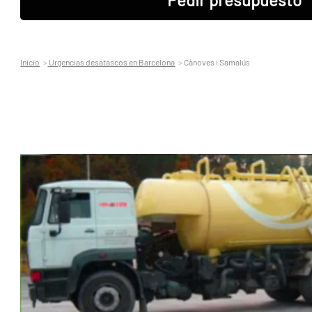
Inicio
Urgencias desatascos en Barcelona
Cànoves i Samalús