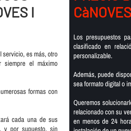
VES I
CàNOVES
Los presupuestos pa
clasificado en relac
 servicio, es más, otro
personalizable.
er siempre el máximo
Además, puede dispone
sea formato digital o i
 numerosas formas con
Queremos solucionarl
relacionado con su ver
zará cada una de sus
en menos de 24 horas
, y por supuesto, sin
instalación de un nuev