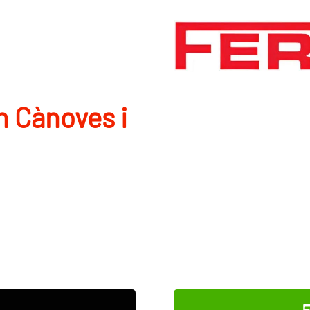
n Cànoves i
E