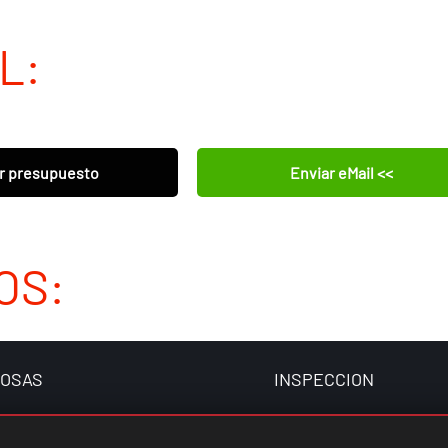
L:
Enviar eMail <<
r presupuesto
OS:
FOSAS
INSPECCION