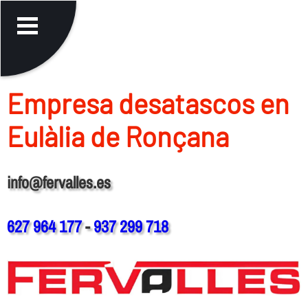
Empresa desatascos en
Eulàlia de Ronçana
info@fervalles.es
627 964 177
-
937 299 718