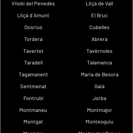
Vilobí del Penedès
Lliçà de Vall
Lliçà d´Amunt
El Bruc
Dosrius
Cubelles
Tordera
Abrera
Tavertet
Tavèrnoles
Taradell
Talamanca
Tagamanent
Maria de Besora
Sentmenat
Gaià
Fontrubí
Jorba
Montmaneu
Montmajor
Montgat
Montesquiu