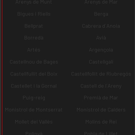
Arenys de Munt
Arenys de Mar
Bigues i Riells
Berga
Bellprat
Cabrera d´Anoia
Borredà
Avià
Artés
Argençola
Castellnou de Bages
Castellgalí
Castellfullit del Boix
Castellfollit de Riubregós
Castellet i la Gornal
Castell de l´Areny
Puig-reig
Premià de Mar
Monistrol de Montserrat
Monistrol de Calders
Mollet del Vallès
Molins de Rei
Polinyà
Pobla de Lillet