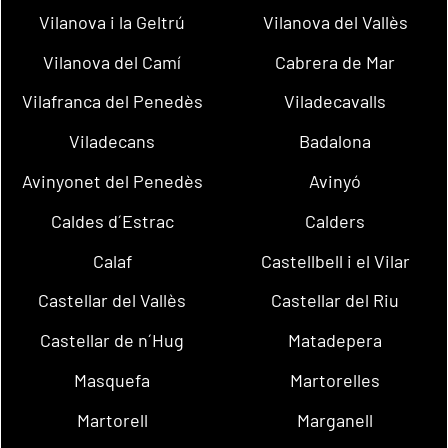
Vilanova i la Geltrú
Vilanova del Vallès
Vilanova del Camí
Cabrera de Mar
Vilafranca del Penedès
Viladecavalls
Viladecans
Badalona
Avinyonet del Penedès
Avinyó
Caldes d´Estrac
Calders
Calaf
Castellbell i el Vilar
Castellar del Vallès
Castellar del Riu
Castellar de n´Hug
Matadepera
Masquefa
Martorelles
Martorell
Marganell