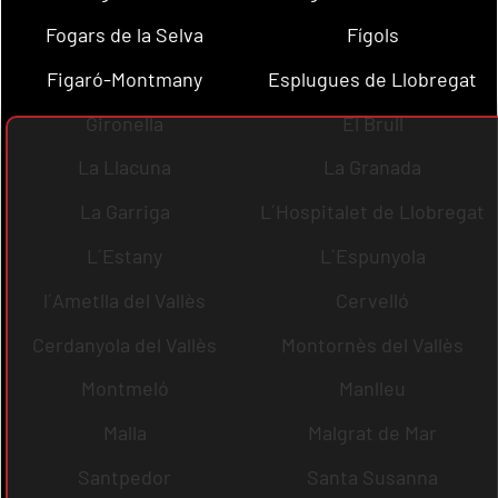
Fogars de la Selva
Fígols
Figaró-Montmany
Esplugues de Llobregat
Gironella
El Brull
La Llacuna
La Granada
La Garriga
L´Hospitalet de Llobregat
L´Estany
L´Espunyola
l´Ametlla del Vallès
Cervelló
Cerdanyola del Vallès
Montornès del Vallès
Montmeló
Manlleu
Malla
Malgrat de Mar
Santpedor
Santa Susanna