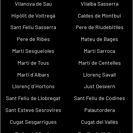
Vilanova de Sau
Vilalba Sasserra
Hipòlit de Voltregà
Caldes de Montbui
Sant Feliu Sasserra
Pere de Riudebitlles
Pere de Ribes
Mateu de Bages
Martí Sesgueioles
Martí Sarroca
Martí de Tous
Martí de Centelles
Martí d´Albars
Llorenç Savall
Llorenç d´Hortons
Just Desvern
Sant Feliu de Llobregat
Sant Feliu de Codines
Sant Esteve Sesrovires
Palautordera
Cugat Sesgarrigues
Cugat del Vallès