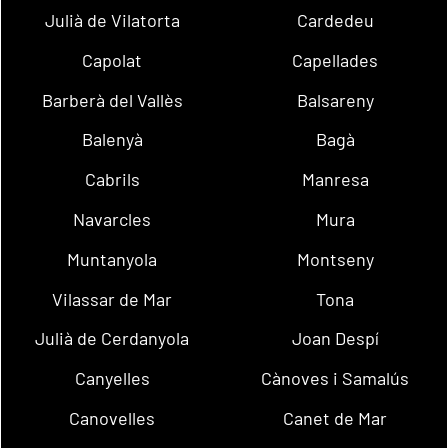
Julià de Vilatorta
Cardedeu
Capolat
Capellades
Barberà del Vallès
Balsareny
Balenyà
Bagà
Cabrils
Manresa
Navarcles
Mura
Muntanyola
Montseny
Vilassar de Mar
Tona
Julià de Cerdanyola
Joan Despí
Canyelles
Cànoves i Samalús
Canovelles
Canet de Mar