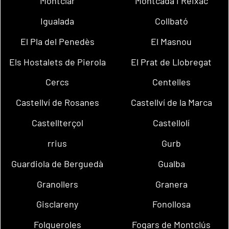
Montclar
Montcada i Reixac
Igualada
Collbató
El Pla del Penedès
El Masnou
Els Hostalets de Pierola
El Prat de Llobregat
Cercs
Centelles
Castellví de Rosanes
Castellví de la Marca
Castellterçol
Castellolí
rrius
Gurb
Guardiola de Berguedà
Gualba
Granollers
Granera
Gisclareny
Fonollosa
Folgueroles
Fogars de Montclús