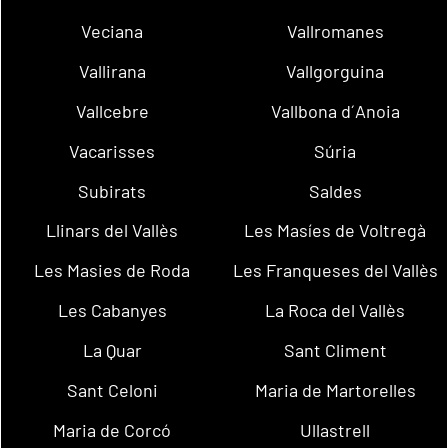
Veciana
Vallromanes
Vallirana
Vallgorguina
Vallcebre
Vallbona d´Anoia
Vacarisses
Súria
Subirats
Saldes
Llinars del Vallès
Les Masíes de Voltregà
Les Masies de Roda
Les Franqueses del Vallès
Les Cabanyes
La Roca del Vallès
La Quar
Sant Climent
Sant Celoni
Maria de Martorelles
Maria de Corcó
Ullastrell