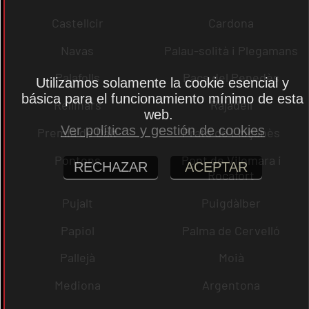
Castellcir
Cardona
Navas
Palau-solità i Plegamans
Palafolls
Pacs del Penedès
Utilizamos solamente la cookie esencial y
básica para el funcionamiento mínimo de esta
Rellinars
Rajadell
web.
Ver políticas y gestión de cookies
Premià de Dalt
Prats de Lluçanès
Pontons
Pont de Vilomara i
RECHAZAR
ACEPTAR
Rocafort
Pujalt
Puigdàlber
Papiol
Palma de Cervelló
Pallejà
Moià
Mediona
Argentona