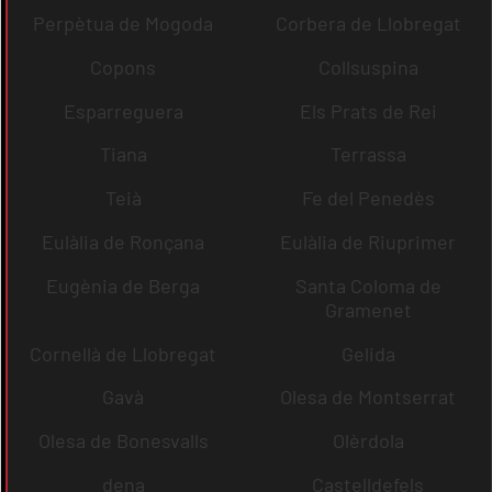
Perpètua de Mogoda
Corbera de Llobregat
Copons
Collsuspina
Esparreguera
Els Prats de Rei
Tiana
Terrassa
Teià
Fe del Penedès
Eulàlia de Ronçana
Eulàlia de Riuprimer
Eugènia de Berga
Santa Coloma de
Gramenet
Cornellà de Llobregat
Gelida
Gavà
Olesa de Montserrat
Olesa de Bonesvalls
Olèrdola
dena
Castelldefels