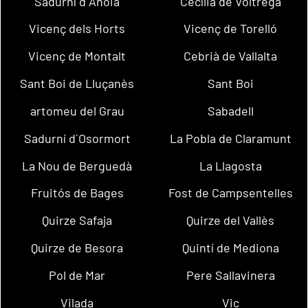
Sadurní d´Anoia
Cecília de Voltregà
Vicenç dels Horts
Vicenç de Torelló
Vicenç de Montalt
Cebrià de Vallalta
Sant Boi de Lluçanès
Sant Boi
artomeu del Grau
Sabadell
Sadurní d´Osormort
La Pobla de Claramunt
La Nou de Berguedà
La Llagosta
Fruitós de Bages
Fost de Campsentelles
Quirze Safaja
Quirze del Vallès
Quirze de Besora
Quintí de Mediona
Pol de Mar
Pere Sallavinera
Vilada
Vic