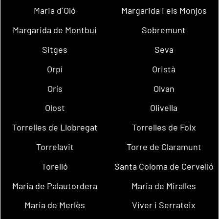
Maria d´Oló
Margarida i els Monjos
Margarida de Montbui
Sobremunt
Sitges
Seva
Orpí
Oristà
Orís
Olvan
Olost
Olivella
Torrelles de Llobregat
Torrelles de Foix
Torrelavit
Torre de Claramunt
Torelló
Santa Coloma de Cervelló
Maria de Palautordera
Maria de Miralles
Maria de Merlès
Viver i Serrateix