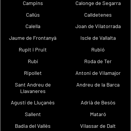
Campins
Calonge de Segarra
Callús
Calldetenes
Calella
Joan de Vilatorrada
Jaume de Frontanyà
Iscle de Vallalta
Rupit i Pruit
Rubió
Rubí
Roda de Ter
Ripollet
Antoni de Vilamajor
Sant Andreu de
Andreu de la Barca
Llavaneres
Agustí de Lluçanès
Adrià de Besòs
Sallent
Mataró
Badia del Vallès
Vilassar de Dalt