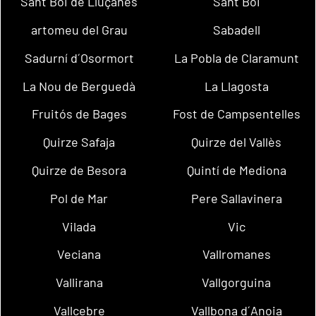
Sant Boi de Lluçanès
Sant Boi
artomeu del Grau
Sabadell
Sadurní d´Osormort
La Pobla de Claramunt
La Nou de Berguedà
La Llagosta
Fruitós de Bages
Fost de Campsentelles
Quirze Safaja
Quirze del Vallès
Quirze de Besora
Quintí de Mediona
Pol de Mar
Pere Sallavinera
Vilada
Vic
Veciana
Vallromanes
Vallirana
Vallgorguina
Vallcebre
Vallbona d´Anoia