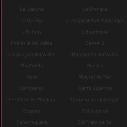
La Llacuna
La Granada
La Garriga
L´Hospitalet de Llobregat
L´Estany
L´Espunyola
l´Ametlla del Vallès
Cervelló
Cerdanyola del Vallès
Montornès del Vallès
Montmeló
Manlleu
Malla
Malgrat de Mar
Santpedor
Santa Susanna
Perpètua de Mogoda
Corbera de Llobregat
Copons
Collsuspina
Esparreguera
Els Prats de Rei