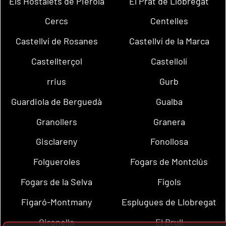
Els Hostalets de Pierola
El Prat de Llobregat
Cercs
Centelles
Castellví de Rosanes
Castellví de la Marca
Castellterçol
Castellolí
rrius
Gurb
Guardiola de Berguedà
Gualba
Granollers
Granera
Gisclareny
Fonollosa
Folgueroles
Fogars de Montclús
Fogars de la Selva
Fígols
Figaró-Montmany
Esplugues de Llobregat
Gironella
El Brull