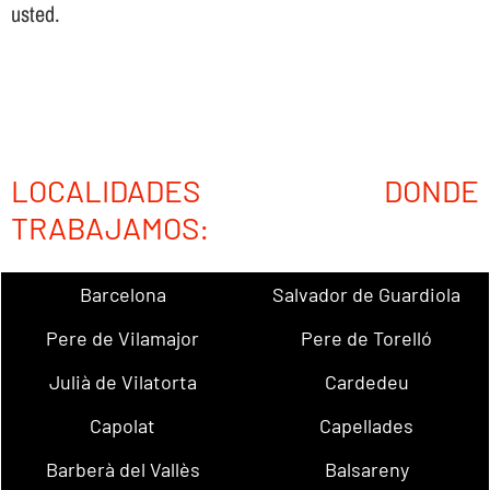
usted.
LOCALIDADES DONDE
TRABAJAMOS:
Barcelona
Salvador de Guardiola
Pere de Vilamajor
Pere de Torelló
Julià de Vilatorta
Cardedeu
Capolat
Capellades
Barberà del Vallès
Balsareny