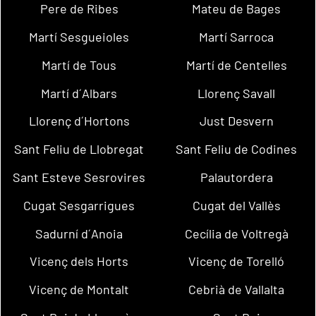
Pere de Ribes
Mateu de Bages
Martí Sesgueioles
Martí Sarroca
Martí de Tous
Martí de Centelles
Martí d´Albars
Llorenç Savall
Llorenç d´Hortons
Just Desvern
Sant Feliu de Llobregat
Sant Feliu de Codines
Sant Esteve Sesrovires
Palautordera
Cugat Sesgarrigues
Cugat del Vallès
Sadurní d´Anoia
Cecília de Voltregà
Vicenç dels Horts
Vicenç de Torelló
Vicenç de Montalt
Cebrià de Vallalta