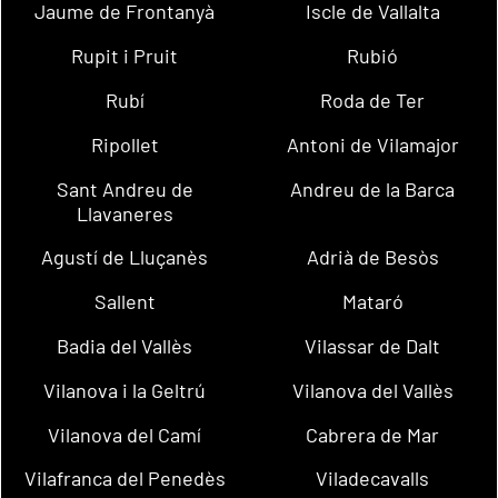
Jaume de Frontanyà
Iscle de Vallalta
Rupit i Pruit
Rubió
Rubí
Roda de Ter
Ripollet
Antoni de Vilamajor
Sant Andreu de
Andreu de la Barca
Llavaneres
Agustí de Lluçanès
Adrià de Besòs
Sallent
Mataró
Badia del Vallès
Vilassar de Dalt
Vilanova i la Geltrú
Vilanova del Vallès
Vilanova del Camí
Cabrera de Mar
Vilafranca del Penedès
Viladecavalls