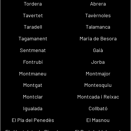
Tordera
Abrera
Tavertet
Tavèrnoles
Taradell
Talamanca
Tagamanent
Maria de Besora
Sentmenat
Gaià
Fontrubí
Jorba
Montmaneu
Montmajor
Montgat
Montesquiu
Montclar
Montcada i Reixac
Igualada
Collbató
El Pla del Penedès
El Masnou