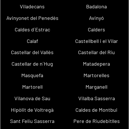
Viladecans
Badalona
Avinyonet del Penedès
Avinyó
Caldes d´Estrac
Calders
Calaf
Castellbell i el Vilar
Castellar del Vallès
Castellar del Riu
Castellar de n´Hug
Matadepera
Masquefa
Martorelles
Martorell
Marganell
Vilanova de Sau
Vilalba Sasserra
Hipòlit de Voltregà
Caldes de Montbui
Sant Feliu Sasserra
Pere de Riudebitlles