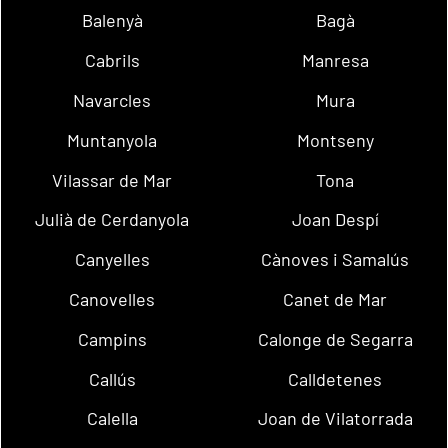
Balenyà
Bagà
Cabrils
Manresa
Navarcles
Mura
Muntanyola
Montseny
Vilassar de Mar
Tona
Julià de Cerdanyola
Joan Despí
Canyelles
Cànoves i Samalús
Canovelles
Canet de Mar
Campins
Calonge de Segarra
Callús
Calldetenes
Calella
Joan de Vilatorrada