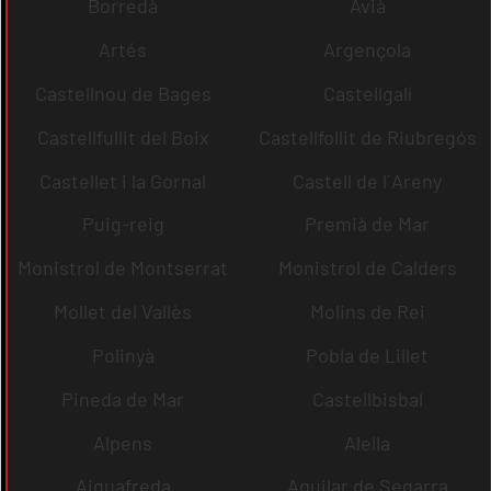
Borredà
Avià
Artés
Argençola
Castellnou de Bages
Castellgalí
Castellfullit del Boix
Castellfollit de Riubregós
Castellet i la Gornal
Castell de l´Areny
Puig-reig
Premià de Mar
Monistrol de Montserrat
Monistrol de Calders
Mollet del Vallès
Molins de Rei
Polinyà
Pobla de Lillet
Pineda de Mar
Castellbisbal
Alpens
Alella
Aiguafreda
Aguilar de Segarra