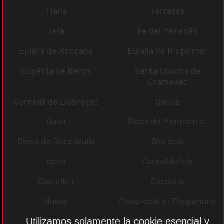
Tiana
Terrassa
Teià
Fe del Penedès
Eulàlia de Ronçana
Eulàlia de Riuprimer
Eugènia de Berga
Santa Coloma de
Gramenet
Cornellà de Llobregat
Gelida
Gavà
Olesa de Montserrat
Olesa de Bonesvalls
Olèrdola
dena
Castelldefels
Castellcir
Cardona
Navas
Palau-solità i Plegamans
Palafolls
Pacs del Penedès
Utilizamos solamente la cookie esencial y