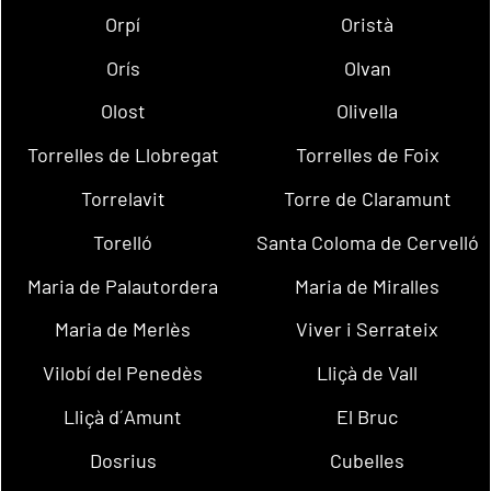
Orpí
Oristà
Orís
Olvan
Olost
Olivella
Torrelles de Llobregat
Torrelles de Foix
Torrelavit
Torre de Claramunt
Torelló
Santa Coloma de Cervelló
Maria de Palautordera
Maria de Miralles
Maria de Merlès
Viver i Serrateix
Vilobí del Penedès
Lliçà de Vall
Lliçà d´Amunt
El Bruc
Dosrius
Cubelles