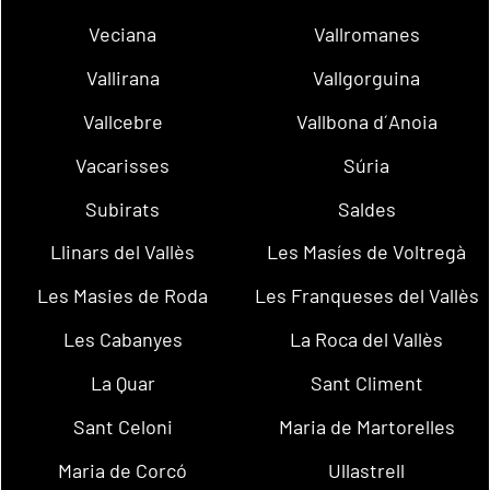
Veciana
Vallromanes
Vallirana
Vallgorguina
Vallcebre
Vallbona d´Anoia
Vacarisses
Súria
Subirats
Saldes
Llinars del Vallès
Les Masíes de Voltregà
Les Masies de Roda
Les Franqueses del Vallès
Les Cabanyes
La Roca del Vallès
La Quar
Sant Climent
Sant Celoni
Maria de Martorelles
Maria de Corcó
Ullastrell