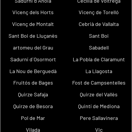
Sadurní d´Anoia
Cecília de Voltregà
Vicenç dels Horts
Vicenç de Torelló
Vicenç de Montalt
Cebrià de Vallalta
Sant Boi de Lluçanès
Sant Boi
artomeu del Grau
Sabadell
Sadurní d´Osormort
La Pobla de Claramunt
La Nou de Berguedà
La Llagosta
Fruitós de Bages
Fost de Campsentelles
Quirze Safaja
Quirze del Vallès
Quirze de Besora
Quintí de Mediona
Pol de Mar
Pere Sallavinera
Vilada
Vic