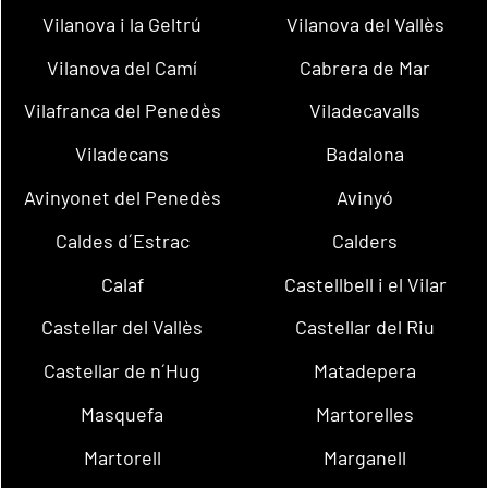
Vilanova i la Geltrú
Vilanova del Vallès
Vilanova del Camí
Cabrera de Mar
Vilafranca del Penedès
Viladecavalls
Viladecans
Badalona
Avinyonet del Penedès
Avinyó
Caldes d´Estrac
Calders
Calaf
Castellbell i el Vilar
Castellar del Vallès
Castellar del Riu
Castellar de n´Hug
Matadepera
Masquefa
Martorelles
Martorell
Marganell