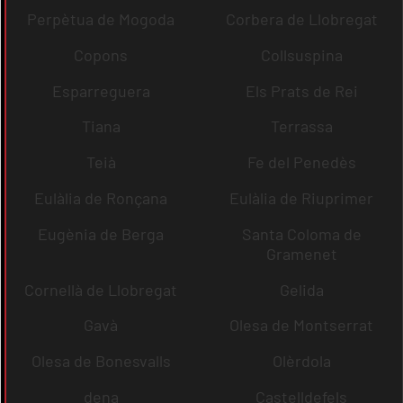
Perpètua de Mogoda
Corbera de Llobregat
Copons
Collsuspina
Esparreguera
Els Prats de Rei
Tiana
Terrassa
Teià
Fe del Penedès
Eulàlia de Ronçana
Eulàlia de Riuprimer
Eugènia de Berga
Santa Coloma de
Gramenet
Cornellà de Llobregat
Gelida
Gavà
Olesa de Montserrat
Olesa de Bonesvalls
Olèrdola
dena
Castelldefels