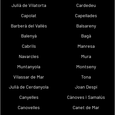
Julià de Vilatorta
Cardedeu
Capolat
Capellades
Barberà del Vallès
Balsareny
Balenyà
Bagà
Cabrils
Manresa
Navarcles
Mura
Muntanyola
Montseny
Vilassar de Mar
Tona
Julià de Cerdanyola
Joan Despí
Canyelles
Cànoves i Samalús
Canovelles
Canet de Mar