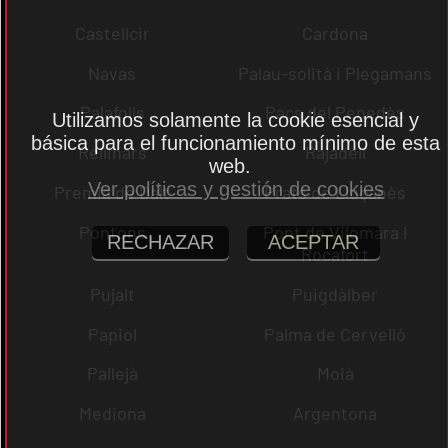
Castellcir
Cardona
Navas
Palau-solità i Plegamans
Palafolls
Pacs del Penedès
Utilizamos solamente la cookie esencial y
básica para el funcionamiento mínimo de esta
Rellinars
Rajadell
web.
Ver políticas y gestión de cookies
Premià de Dalt
Prats de Lluçanès
Pontons
Pont de Vilomara i
RECHAZAR
ACEPTAR
Rocafort
Pujalt
Puigdàlber
Papiol
Palma de Cervelló
Pallejà
Moià
Mediona
Argentona