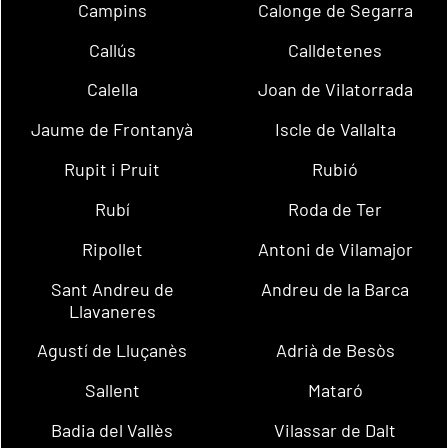
Campins
Calonge de Segarra
Callús
Calldetenes
Calella
Joan de Vilatorrada
Jaume de Frontanyà
Iscle de Vallalta
Rupit i Pruit
Rubió
Rubí
Roda de Ter
Ripollet
Antoni de Vilamajor
Sant Andreu de
Andreu de la Barca
Llavaneres
Agustí de Lluçanès
Adrià de Besòs
Sallent
Mataró
Badia del Vallès
Vilassar de Dalt