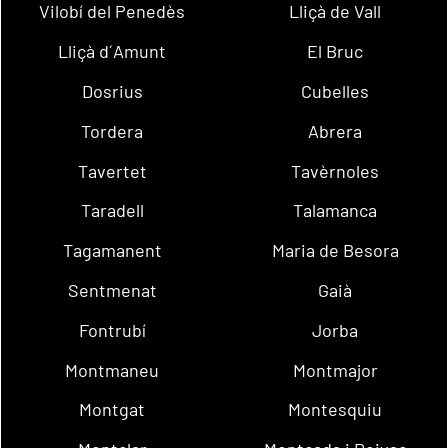
Vilobí del Penedès
Lliçà de Vall
Lliçà d´Amunt
El Bruc
Dosrius
Cubelles
Tordera
Abrera
Tavertet
Tavèrnoles
Taradell
Talamanca
Tagamanent
Maria de Besora
Sentmenat
Gaià
Fontrubí
Jorba
Montmaneu
Montmajor
Montgat
Montesquiu