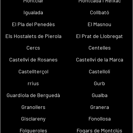
Montclar
Montcada i Reixac
Igualada
Collbató
El Pla del Penedès
El Masnou
Els Hostalets de Pierola
El Prat de Llobregat
Cercs
Centelles
Castellví de Rosanes
Castellví de la Marca
Castellterçol
Castellolí
rrius
Gurb
Guardiola de Berguedà
Gualba
Granollers
Granera
Gisclareny
Fonollosa
Folgueroles
Fogars de Montclús