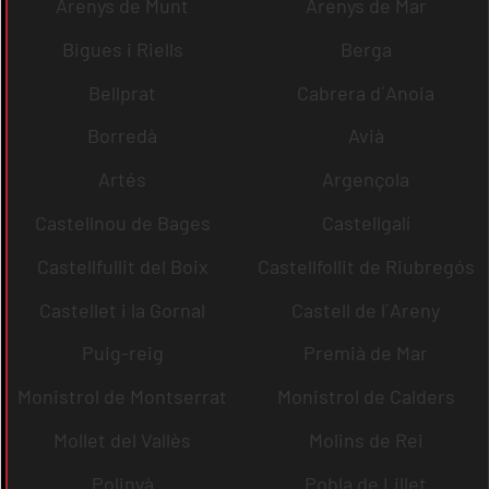
Arenys de Munt
Arenys de Mar
Bigues i Riells
Berga
Bellprat
Cabrera d´Anoia
Borredà
Avià
Artés
Argençola
Castellnou de Bages
Castellgalí
Castellfullit del Boix
Castellfollit de Riubregós
Castellet i la Gornal
Castell de l´Areny
Puig-reig
Premià de Mar
Monistrol de Montserrat
Monistrol de Calders
Mollet del Vallès
Molins de Rei
Polinyà
Pobla de Lillet