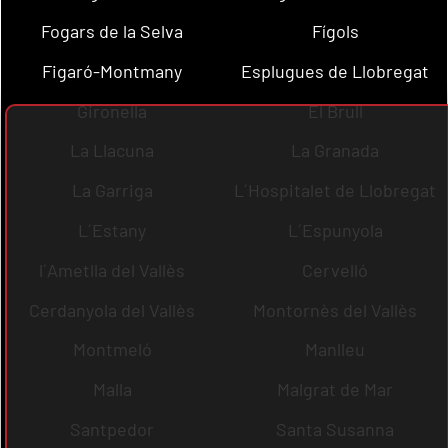
Fogars de la Selva
Fígols
Figaró-Montmany
Esplugues de Llobregat
Gironella
El Brull
La Llacuna
La Granada
La Garriga
L´Hospitalet de Llobregat
L´Estany
L´Espunyola
l´Ametlla del Vallès
Cervelló
Cerdanyola del Vallès
Montornès del Vallès
Montmeló
Manlleu
Malla
Malgrat de Mar
Santpedor
Santa Susanna