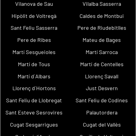
Vilanova de Sau
Vilalba Sasserra
Hipòlit de Voltregà
Caldes de Montbui
Sant Feliu Sasserra
Pere de Riudebitlles
Pere de Ribes
Mateu de Bages
Martí Sesgueioles
Martí Sarroca
Martí de Tous
Martí de Centelles
Martí d´Albars
Llorenç Savall
Llorenç d´Hortons
Just Desvern
Sant Feliu de Llobregat
Sant Feliu de Codines
Sant Esteve Sesrovires
Palautordera
Cugat Sesgarrigues
Cugat del Vallès